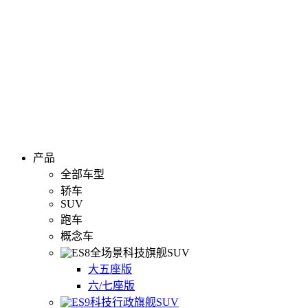
产品
全部车型
轿车
SUV
跑车
概念车
全场景科技旗舰SUV
大五座版
六/七座版
科技行政旗舰SUV