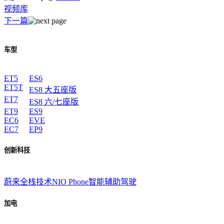
视频库
下一篇
车型
ET5
ES6
ET5T
ES8 大五座版
ET7
ES8 六/七座版
ET9
ES9
EC6
EVE
EC7
EP9
创新科技
蔚来全栈技术
NIO Phone
智能辅助驾驶
加电