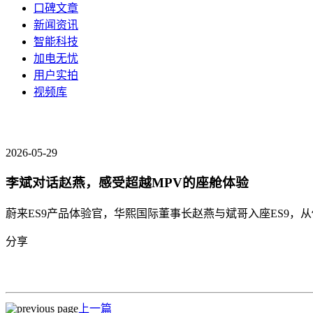
口碑文章
新闻资讯
智能科技
加电无忧
用户实拍
视频库
2026-05-29
李斌对话赵燕，感受超越MPV的座舱体验
蔚来ES9产品体验官，华熙国际董事长赵燕与斌哥入座ES9
分享
上一篇