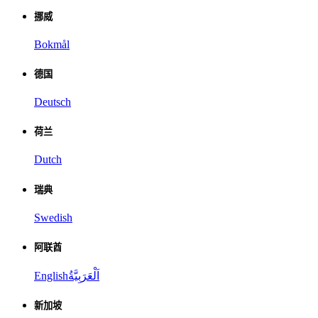
挪威
Bokmål
德国
Deutsch
荷兰
Dutch
瑞典
Swedish
阿联酋
English
اَلْعَرَبِيَّةُ
新加坡