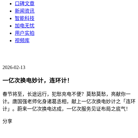
口碑文章
新闻资讯
智能科技
加电无忧
用户实拍
视频库
2026-02-13
一亿次换电妙计，连环计！
春节将至，长途远行，犯愁充电不便？莫愁莫愁，亮献你一
计。唐国强老师化身诸葛丞相，献上一亿次换电妙计之「连环
计」。蔚来一亿次换电达成，一亿次服务见证布局之底气！
分享