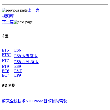
上一篇
视频库
下一篇
车型
ET5
ES6
ET5T
ES8 大五座版
ET7
ES8 六/七座版
ET9
ES9
EC6
EVE
EC7
EP9
创新科技
蔚来全栈技术
NIO Phone
智能辅助驾驶