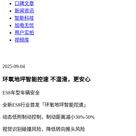
口碑文章
新闻资讯
智能科技
加电无忧
用户实拍
视频库
2025-09-04
环氧地坪智能控速 不湿滑，更安心
ES8
车型
车辆安全
全新ES8行业首发「环氧地坪智能控速」
动态低附制动控制，制动距离减小30%-50%
视觉识别碰撞风险，降低转向推头风险