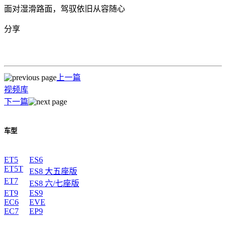
面对湿滑路面，驾驭依旧从容随心
分享
上一篇
视频库
下一篇
车型
ET5
ES6
ET5T
ES8 大五座版
ET7
ES8 六/七座版
ET9
ES9
EC6
EVE
EC7
EP9