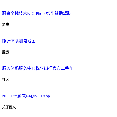
蔚来全栈技术
NIO Phone
智能辅助驾驶
加电
能源体系
加电地图
服务
服务体系
服务中心
悦享出行
官方二手车
社区
NIO Life
蔚来中心
NIO App
关于蔚来