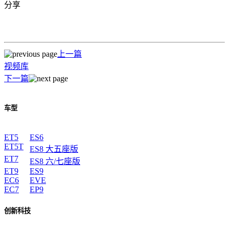
分享
上一篇
视频库
下一篇
车型
ET5
ES6
ET5T
ES8 大五座版
ET7
ES8 六/七座版
ET9
ES9
EC6
EVE
EC7
EP9
创新科技