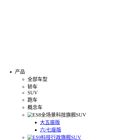
产品
全部车型
轿车
SUV
跑车
概念车
全场景科技旗舰SUV
大五座版
六/七座版
科技行政旗舰SUV