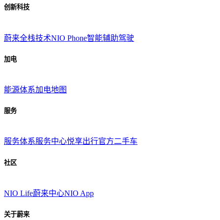
创新科技
蔚来全栈技术
NIO Phone
智能辅助驾驶
加电
能源体系
加电地图
服务
服务体系
服务中心
悦享出行
官方二手车
社区
NIO Life
蔚来中心
NIO App
关于蔚来