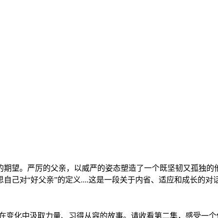
的期望。严厉的父亲，以威严的姿态塑造了一个既坚韧又孤独的
己对“好父亲”的定义....这是一段关于内省、适应和成长的对
用户在变化中汲取力量、习得从容的故事。请收看第二集，感受一