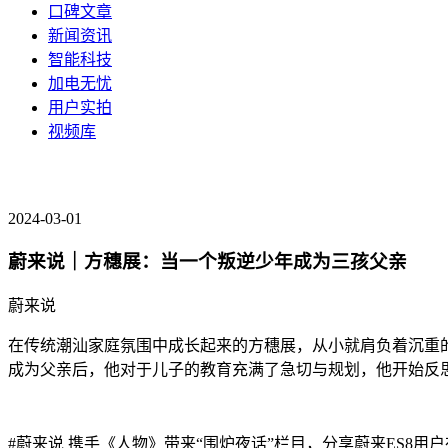
口碑文章
新闻资讯
智能科技
加电无忧
用户实拍
视频库
2024-03-01
蔚来说｜方穗展：当一个叛逆少年成为三孩父亲
蔚来说
在传统潮汕家庭氛围中成长起来的方穗展，从小就肩负着沉重
成为父亲后，他对于儿子的教育充满了急切与规划，他开始反思自
#蔚来说 携手《人物》带来“围炉夜话”栏目，分享蔚来ES8