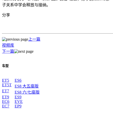
子关系中学会释放与接纳。
分享
上一篇
视频库
下一篇
车型
ET5
ES6
ET5T
ES8 大五座版
ET7
ES8 六/七座版
ET9
ES9
EC6
EVE
EC7
EP9