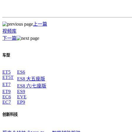
上一篇
视频库
下一篇
车型
ET5
ES6
ET5T
ES8 大五座版
ET7
ES8 六/七座版
ET9
ES9
EC6
EVE
EC7
EP9
创新科技