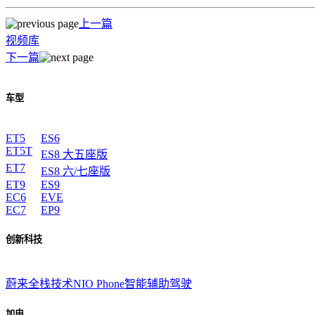
上一篇
视频库
下一篇
车型
ET5
ES6
ET5T
ES8 大五座版
ET7
ES8 六/七座版
ET9
ES9
EC6
EVE
EC7
EP9
创新科技
蔚来全栈技术
NIO Phone
智能辅助驾驶
加电