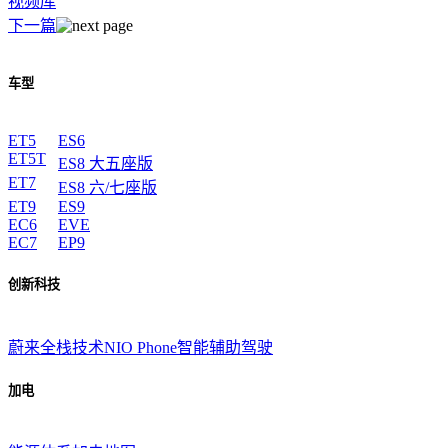
视频库
下一篇
车型
ET5
ES6
ET5T
ES8 大五座版
ET7
ES8 六/七座版
ET9
ES9
EC6
EVE
EC7
EP9
创新科技
蔚来全栈技术
NIO Phone
智能辅助驾驶
加电