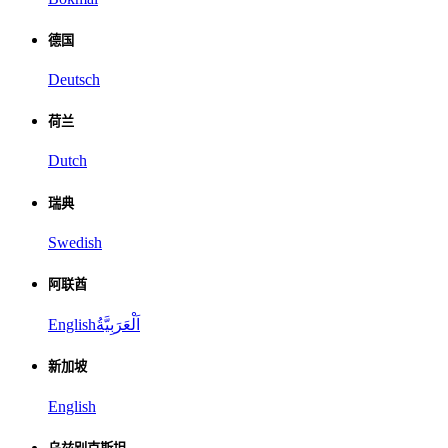
德国
Deutsch
荷兰
Dutch
瑞典
Swedish
阿联酋
English
اَلْعَرَبِيَّةُ
新加坡
English