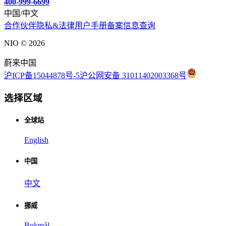
400-999-6699
中国/中文
合作伙伴
隐私&法律
用户手册
备案信息查询
NIO ©
2026
蔚来中国
沪ICP备15044878号-5
沪公网安备 31011402003368号
选择区域
全球站
English
中国
中文
挪威
Bokmål