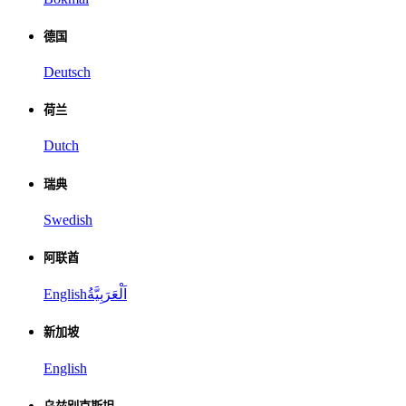
德国
Deutsch
荷兰
Dutch
瑞典
Swedish
阿联酋
English
اَلْعَرَبِيَّةُ
新加坡
English