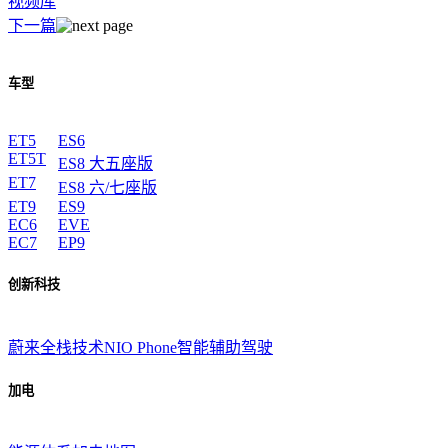
视频库
下一篇
车型
ET5
ES6
ET5T
ES8 大五座版
ET7
ES8 六/七座版
ET9
ES9
EC6
EVE
EC7
EP9
创新科技
蔚来全栈技术
NIO Phone
智能辅助驾驶
加电