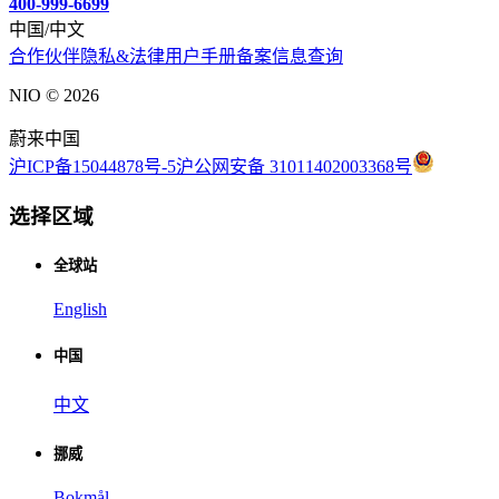
400-999-6699
中国/中文
合作伙伴
隐私&法律
用户手册
备案信息查询
NIO ©
2026
蔚来中国
沪ICP备15044878号-5
沪公网安备 31011402003368号
选择区域
全球站
English
中国
中文
挪威
Bokmål