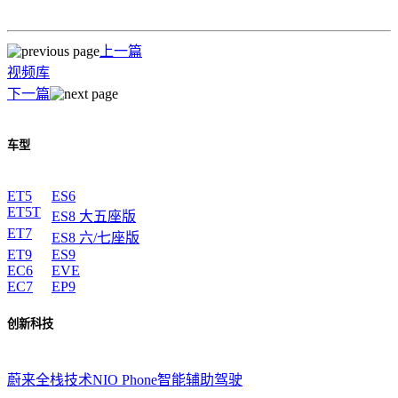
上一篇
视频库
下一篇
车型
ET5
ES6
ET5T
ES8 大五座版
ET7
ES8 六/七座版
ET9
ES9
EC6
EVE
EC7
EP9
创新科技
蔚来全栈技术
NIO Phone
智能辅助驾驶