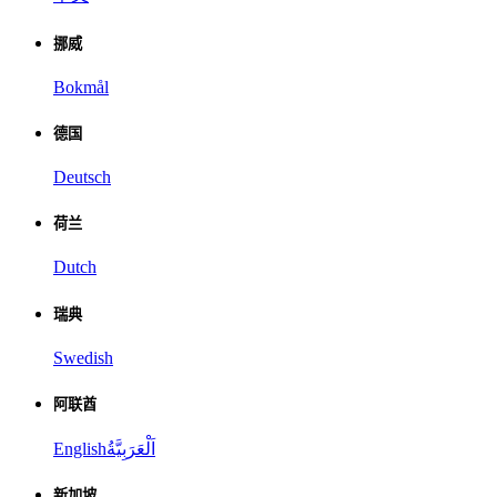
挪威
Bokmål
德国
Deutsch
荷兰
Dutch
瑞典
Swedish
阿联酋
English
اَلْعَرَبِيَّةُ
新加坡