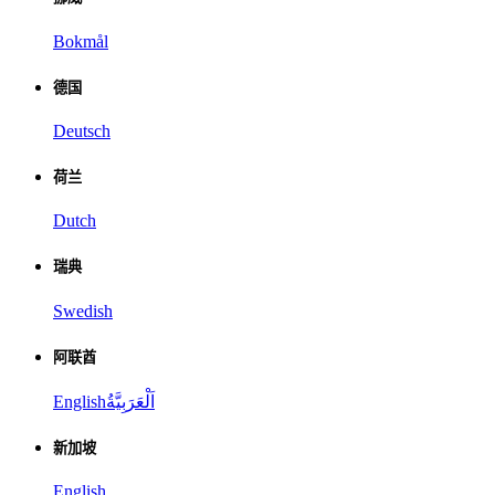
Bokmål
德国
Deutsch
荷兰
Dutch
瑞典
Swedish
阿联酋
English
اَلْعَرَبِيَّةُ
新加坡
English