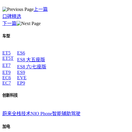
上一篇
口碑精选
下一篇
车型
ET5
ES6
ET5T
ES8 大五座版
ET7
ES8 六/七座版
ET9
ES9
EC6
EVE
EC7
EP9
创新科技
蔚来全栈技术
NIO Phone
智能辅助驾驶
加电