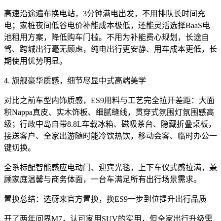
高速沿途遍布换电站，3分钟满电出发，不用排队长时间充
电；家桩夜间低谷电价补能成本极低，还能灵活选择BaaS电
池租用方案，降低购车门槛。不用为补能费心规划，长途自
驾、跨城出行毫无顾虑，纯电出行更安静、用车成本更低，长
期使用优势明显。
4. 旗舰豪华质感，细节尽显中式高端美学
对比之前车型内饰质感，ES9用料与工艺完全拉开差距：大面
积Nappa真皮、实木饰板、细腻缝线，贯穿式氛围灯氛围感高
级；行政中岛自带8.8L车载冰箱、磁吸茶台、隐藏折叠桌板，
接送客户、全家出游随时能冷饮热饮，移动会客、临时办公一
键切换。
全系标配智能感应电动门、迎宾光毯，上下车仪式感拉满，兼
顾家庭温馨与商务体面，一台车满足所有出行场景需求。
置换总结：选蔚来官方置换，换ES9一步到位提升出行品质
开了两年问界M7，认可家用SUV的实用，但全家出行升级需