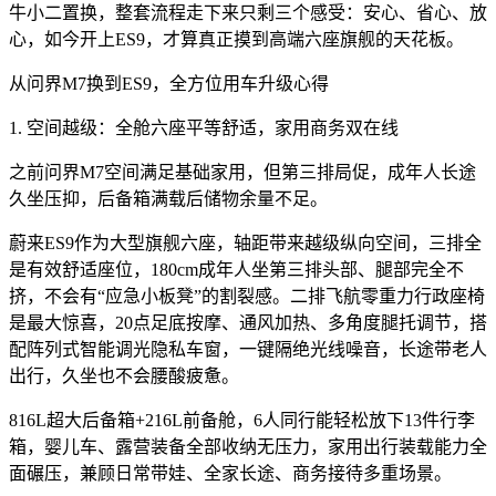
牛小二置换，整套流程走下来只剩三个感受：安心、省心、放
心，如今开上ES9，才算真正摸到高端六座旗舰的天花板。
从问界M7换到ES9，全方位用车升级心得
1. 空间越级：全舱六座平等舒适，家用商务双在线
之前问界M7空间满足基础家用，但第三排局促，成年人长途
久坐压抑，后备箱满载后储物余量不足。
蔚来ES9作为大型旗舰六座，轴距带来越级纵向空间，三排全
是有效舒适座位，180cm成年人坐第三排头部、腿部完全不
挤，不会有“应急小板凳”的割裂感。二排飞航零重力行政座椅
是最大惊喜，20点足底按摩、通风加热、多角度腿托调节，搭
配阵列式智能调光隐私车窗，一键隔绝光线噪音，长途带老人
出行，久坐也不会腰酸疲惫。
816L超大后备箱+216L前备舱，6人同行能轻松放下13件行李
箱，婴儿车、露营装备全部收纳无压力，家用出行装载能力全
面碾压，兼顾日常带娃、全家长途、商务接待多重场景。