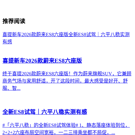
推荐阅读
喜提新车2026款蔚来ES8六座版
全新ES8试驾｜六平八稳实测
有感
喜提新车2026款蔚来ES8六座版
终于喜提2026款蔚来ES8六座版！作为蔚来旗舰SUV，它兼顾
商务气场与家用舒适，开了这段时间，最大感受是好开、舒
服、智...
全新ES8试驾｜六平八稳实测有感
#「六平八稳」的全新ES8试驾体验# 1、静态落座体验到位，
2+2+2六座布局空间宽裕，一二三排乘坐都不局促，...