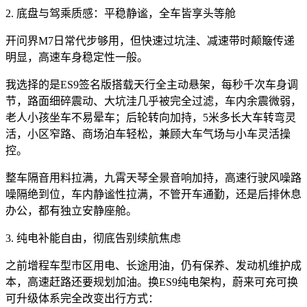
2. 底盘与驾乘质感：平稳静谧，全车皆享头等舱
开问界M7日常代步够用，但快速过坑洼、减速带时颠簸传递
明显，高速车身稳定性一般。
我选择的是ES9签名版搭载天行全主动悬架，每秒千次车身调
节，路面细碎震动、大坑洼几乎被完全过滤，车内余震微弱，
老人小孩坐车不易晕车；后轮转向加持，5米多长大车转弯灵
活，小区窄路、商场泊车轻松，兼顾大车气场与小车灵活操
控。
整车隔音用料拉满，九霄天琴全景音响加持，高速行驶风噪路
噪隔绝到位，车内静谧性拉满，不管开车通勤，还是后排休息
办公，都有独立安静座舱。
3. 纯电补能自由，彻底告别续航焦虑
之前增程车型市区用电、长途用油，仍有保养、发动机维护成
本，高速赶路还要规划加油。换ES9纯电架构，蔚来可充可换
可升级体系完全改变出行方式：