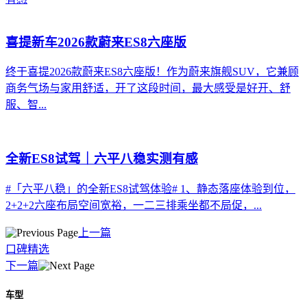
喜提新车2026款蔚来ES8六座版
终于喜提2026款蔚来ES8六座版！作为蔚来旗舰SUV，它兼顾
商务气场与家用舒适，开了这段时间，最大感受是好开、舒
服、智...
全新ES8试驾｜六平八稳实测有感
#「六平八稳」的全新ES8试驾体验# 1、静态落座体验到位，
2+2+2六座布局空间宽裕，一二三排乘坐都不局促，...
上一篇
口碑精选
下一篇
车型