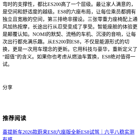
弯时的支撑性，都比ES200高了一个层级。最让家人满意的，
是空间和舒适度的越级。ES8的六座布局，让每位乘员都拥有
独立且宽敞的空间，第三排绝非摆设。三张零重力座椅配上通
风加热按摩，长途出行从忍受变成了享受。智能座舱的体验更
是颠覆认知。NOMI的默契、流畅的车机、沉浸的音响，让每
次出行都充满乐趣。从ES200到ES8，不仅是能源形式的切
换，更是一次用车理念的更新。它用科技与豪华，重新定义了
“超值”的含义。如果你也考虑从燃油车置换，ES8绝对值得一
试。
分享
推荐阅读
喜提新车2026款蔚来ES8六座版
全新ES8试驾｜六平八稳实测
有感