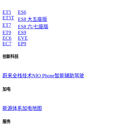
ET5
ES6
ET5T
ES8 大五座版
ET7
ES8 六/七座版
ET9
ES9
EC6
EVE
EC7
EP9
创新科技
蔚来全栈技术
NIO Phone
智能辅助驾驶
加电
能源体系
加电地图
服务