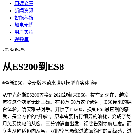
口碑文章
新闻资讯
智能科技
加电无忧
用户实拍
视频库
2026-06-25
从ES200到ES8
#全新ES8，全新版本蔚来世界模型真实体验#
从雷克萨斯ES200置换到2026款蔚来ES8，提车到现在，越发
觉得这个决定无比正确。在40万-50万这个级别，ES8带来的综
合体验，确实难寻对手。开惯了ES200，换到ES8最直观的感
受，是全方位的“升舱”。原本需要精打细算的油耗，变成了每
月免费换电的从容。三分钟满血出发，彻底告别续航焦虑。而
底盘从舒适迈向从容，双腔空气悬架过滤颠簸时的高级感，过