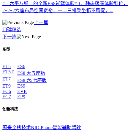
#「六平八稳」的全新ES8试驾体验# 1、静态落座体验到位，
2+2+2六座布局空间宽裕，一二三排乘坐都不局促，...
上一篇
口碑精选
下一篇
车型
ET5
ES6
ET5T
ES8 大五座版
ET7
ES8 六/七座版
ET9
ES9
EC6
EVE
EC7
EP9
创新科技
蔚来全栈技术
NIO Phone
智能辅助驾驶