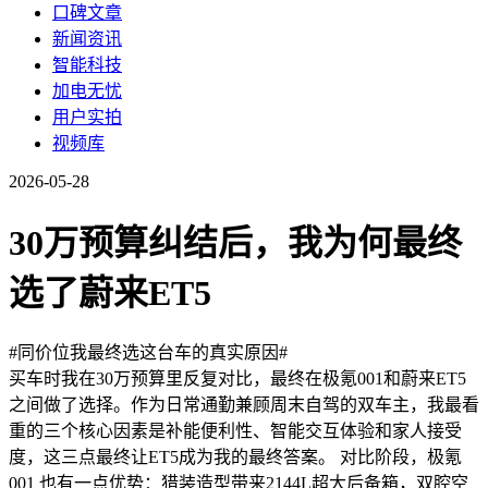
口碑文章
新闻资讯
智能科技
加电无忧
用户实拍
视频库
2026-05-28
30万预算纠结后，我为何最终
选了蔚来ET5
#同价位我最终选这台车的真实原因#
买车时我在30万预算里反复对比，最终在极氪001和蔚来ET5
之间做了选择。作为日常通勤兼顾周末自驾的双车主，我最看
重的三个核心因素是补能便利性、智能交互体验和家人接受
度，这三点最终让ET5成为我的最终答案。 对比阶段，极氪
001 也有一点优势：猎装造型带来2144L超大后备箱，双腔空