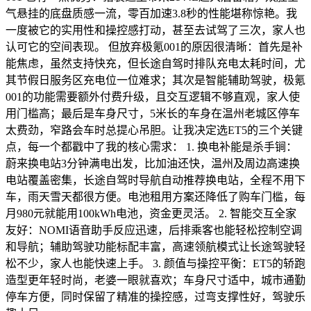
气悬挂的底盘质感一流，零百加速3.8秒的性能堪称惊艳。我
一度被它的实用性和操控感打动，甚至去试驾了三次，家人也
认可它的空间表现。 但放弃极氪001的原因很清晰：首先是补
能焦虑，虽然支持快充，但长途自驾时排队充电太耗时间，尤
其节假日服务区充电位一位难求；其次是智能辅助驾驶，极氪
001的功能需要额外付费升级，且交互逻辑不够直观，家人使
用门槛高；最后是车身尺寸，5米长的车身在温州老城区停车
太费劲，窄路会车时总提心吊胆。让我决定选ET5的三个关键
点，每一个都戳中了我的核心需求： 1. 换电补能是杀手锏：
蔚来换电站3分钟满电出发，比加油还快，温州及周边高速换
电站覆盖密集，长途自驾时导航自动推荐换电站，全程不用下
车，雨天雪天都很方便。电池租用方案还降低了购车门槛，每
月980元就能用100kWh电池，资金更灵活。 2. 智能交互全家
友好：NOMI语音助手反应迅速，后排乘客也能轻松控制空调
和导航；辅助驾驶功能标配丰富，高速领航模式让长途驾驶轻
松不少，家人也能快速上手。 3. 颜值与操控平衡：ET5的轿跑
造型更年轻时尚，老婆一眼就喜欢；车身尺寸适中，城市通勤
停车方便，同时保留了精准的操控感，过弯支撑性好，驾驶乐