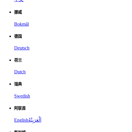
挪威
Bokmål
德国
Deutsch
荷兰
Dutch
瑞典
Swedish
阿联酋
English
اَلْعَرَبِيَّةُ