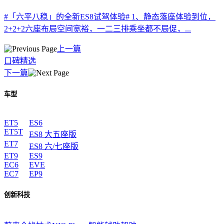
#「六平八稳」的全新ES8试驾体验# 1、静态落座体验到位，
2+2+2六座布局空间宽裕，一二三排乘坐都不局促，...
上一篇
口碑精选
下一篇
车型
ET5
ES6
ET5T
ES8 大五座版
ET7
ES8 六/七座版
ET9
ES9
EC6
EVE
EC7
EP9
创新科技