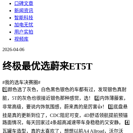
口碑文章
新闻资讯
智能科技
加电无忧
用户实拍
视频库
2026-04-06
终极最优选蔚来ET5T
#我的选车决赛圈#
1️⃣颜色选了灰色，白色黑色银色的车都有过，发现银色真耐
脏，5T的灰色也很接近银色那种感觉，选！ 2️⃣内饰薄藤紫，
非常高级，要说内饰氛围感，蔚来真的是厉害👍！ 3️⃣底盘悬
挂是真的更新到位了，CDC阻尼可变，4D舒适领航提前预锚
路面情况，每天回家过4条超高减速带车身稳稳的又安静。 4️⃣
瓦罐车造型，真的太喜欢了，想想以前A4 Allroad，沃尔沃