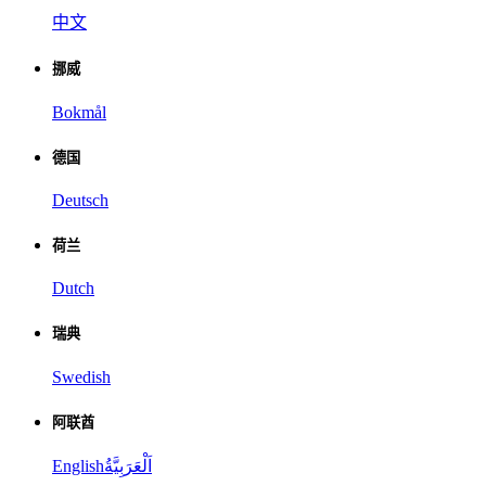
中文
挪威
Bokmål
德国
Deutsch
荷兰
Dutch
瑞典
Swedish
阿联酋
English
اَلْعَرَبِيَّةُ