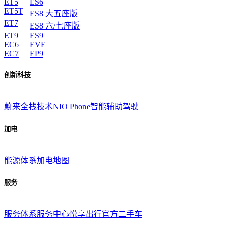
ET5
ES6
ET5T
ES8 大五座版
ET7
ES8 六/七座版
ET9
ES9
EC6
EVE
EC7
EP9
创新科技
蔚来全栈技术
NIO Phone
智能辅助驾驶
加电
能源体系
加电地图
服务
服务体系
服务中心
悦享出行
官方二手车