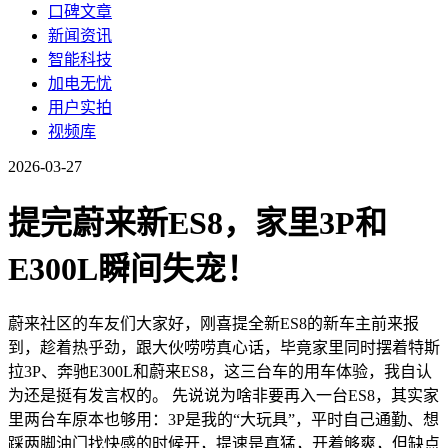
口碑文章
新闻资讯
智能科技
加电无忧
用户实拍
视频库
2026-03-27
提完蔚来新ES8，家里3P和
E300L瞬间失宠！
蔚来社区的车友们大家好，刚喜提全新ES8的新车主前来报
到，趁着热乎劲，跟大伙唠唠真心话，毕竟家里同时摆着特斯
拉3P、奔驰E300L和蔚来ES8，这三台车的用车体验，我自认
为还是挺有发言权的。 先说说为啥非要再入一台ES8，其实家
里两台车原本也够用：3P是我的“大玩具”，平时自己通勤、想
踩两脚油门找快感的时候开，提速是真猛，开着够爽，但缺点