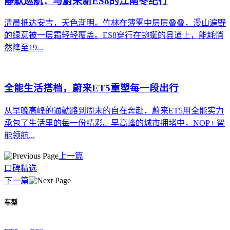
静默巡航：与蔚来新ES8的江南冬纪行
清晨抵达安吉，天色渐明。竹林在薄雾中层层叠叠，漫山遍野
的绿意被一层霜轻轻覆盖。ES8穿行在蜿蜒的县道上，能耗悄
然降至19...
全能生活搭档，蔚来ET5重塑每一段出行
从早晚高峰的通勤路到周末的自在奔赴，蔚来ET5用全能实力
承包了生活里的每一份精彩。早高峰的城市拥堵中，NOP+ 智
能领航...
上一篇
口碑精选
下一篇
车型