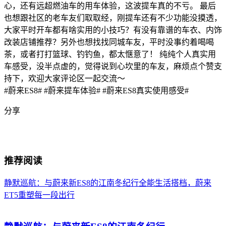
心，还有远超燃油车的用车体验，这波提车真的不亏。 最后
也想跟社区的老车友们取取经，刚提车还有不少功能没摸透，
大家平时开车都有啥实用的小技巧？有没有靠谱的车衣、内饰
改装店铺推荐？另外也想找找同城车友，平时没事约着喝喝
茶，或者打打篮球、钓钓鱼，都太惬意了！ 纯纯个人真实用
车感受，没半点虚的，觉得说到心坎里的车友，麻烦点个赞支
持下，欢迎大家评论区一起交流～
#蔚来ES8# #蔚来提车体验# #蔚来ES8真实使用感受#
分享
推荐阅读
静默巡航：与蔚来新ES8的江南冬纪行
全能生活搭档，蔚来
ET5重塑每一段出行