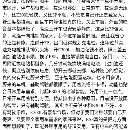
的认知，操控特别顺手，转向精准，车身虽大但一点不笨重，
市区开、停车都很灵活，提速也够劲，日常超车、提速毫无压
力，比E300L轻快，又比3P平顺，不管是自己开还是载家人，
舒适度都拉满。而且车内静谧性真的绝，关上车窗，外面的噪
音基本都隔绝了，高速上开车也安安静静的，这点比3P强太
多，就连一向挑剔的家人，都夸这车坐着舒服。 最让我省心
的还是补能，之前开3P，出门就得规划充电桩，逢年过节高
速充电桩排队排到头疼；开E300L，加油花钱不说，隔三差五
跑加油站也麻烦。换了ES8，直接解锁换电自由，家门口、公
司附近换电站都挺多，几分钟就能换块满电电池，比加油还
快，彻底告别续航焦虑，想开去哪就去哪，这种随心的感觉，
真的只有开过蔚来才懂。 至于智能配置这块，也不用多说，
蔚来的车机、辅助驾驶都很顺手，用着流畅不卡顿，功能也贴
合日常用车需求，比起E300L的老派智能，好用不止一点点，
日常开车用着特别方便。特斯拉由于各种原因，目前没开放国
内智架，只有辅助驾驶。 其实也不是说3P和E300L不好，3P
有驾驶乐趣，E300L有豪华气场，但对于我们这种既要自己开
得爽、又要顾全家用车需求的家庭来说，ES8真的是把方方面
面都照顾到了，既能兼顾家用的舒适实用，又有电车的智能省