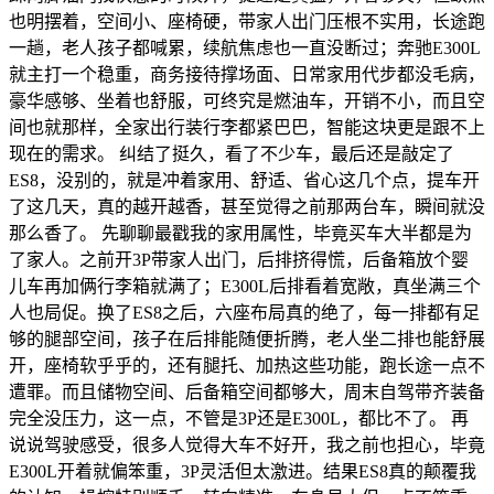
也明摆着，空间小、座椅硬，带家人出门压根不实用，长途跑
一趟，老人孩子都喊累，续航焦虑也一直没断过；奔驰E300L
就主打一个稳重，商务接待撑场面、日常家用代步都没毛病，
豪华感够、坐着也舒服，可终究是燃油车，开销不小，而且空
间也就那样，全家出行装行李都紧巴巴，智能这块更是跟不上
现在的需求。 纠结了挺久，看了不少车，最后还是敲定了
ES8，没别的，就是冲着家用、舒适、省心这几个点，提车开
了这几天，真的越开越香，甚至觉得之前那两台车，瞬间就没
那么香了。 先聊聊最戳我的家用属性，毕竟买车大半都是为
了家人。之前开3P带家人出门，后排挤得慌，后备箱放个婴
儿车再加俩行李箱就满了；E300L后排看着宽敞，真坐满三个
人也局促。换了ES8之后，六座布局真的绝了，每一排都有足
够的腿部空间，孩子在后排能随便折腾，老人坐二排也能舒展
开，座椅软乎乎的，还有腿托、加热这些功能，跑长途一点不
遭罪。而且储物空间、后备箱空间都够大，周末自驾带齐装备
完全没压力，这一点，不管是3P还是E300L，都比不了。 再
说说驾驶感受，很多人觉得大车不好开，我之前也担心，毕竟
E300L开着就偏笨重，3P灵活但太激进。结果ES8真的颠覆我