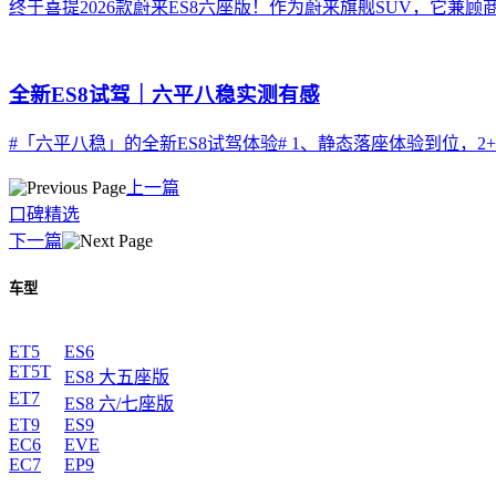
终于喜提2026款蔚来ES8六座版！作为蔚来旗舰SUV，它兼
全新ES8试驾｜六平八稳实测有感
#「六平八稳」的全新ES8试驾体验# 1、静态落座体验到位，2+
上一篇
口碑精选
下一篇
车型
ET5
ES6
ET5T
ES8 大五座版
ET7
ES8 六/七座版
ET9
ES9
EC6
EVE
EC7
EP9