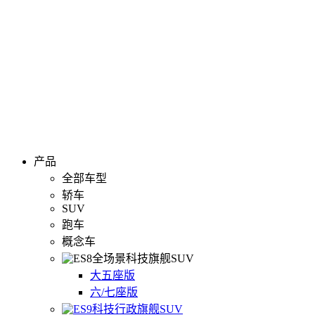
产品
全部车型
轿车
SUV
跑车
概念车
全场景科技旗舰SUV
大五座版
六/七座版
科技行政旗舰SUV