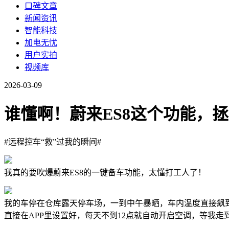
口碑文章
新闻资讯
智能科技
加电无忧
用户实拍
视频库
2026-03-09
谁懂啊！蔚来ES8这个功能，拯
#远程控车“救”过我的瞬间#
我真的要吹爆蔚来ES8的一键备车功能，太懂打工人了！
我的车停在仓库露天停车场，一到中午暴晒，车内温度直接飙
直接在APP里设置好，每天不到12点就自动开启空调，等我