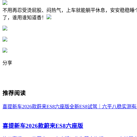
不用再忍受烫屁股、闷热气，上车就能躺平休息，安安稳稳睡
了，谁用谁知道香！
分享
推荐阅读
喜提新车2026款蔚来ES8六座版
全新ES8试驾｜六平八稳实测有
喜提新车2026款蔚来ES8六座版