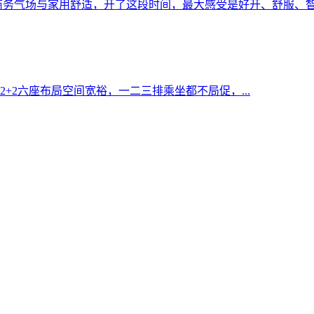
顾商务气场与家用舒适，开了这段时间，最大感受是好开、舒服、智.
2+2六座布局空间宽裕，一二三排乘坐都不局促，...