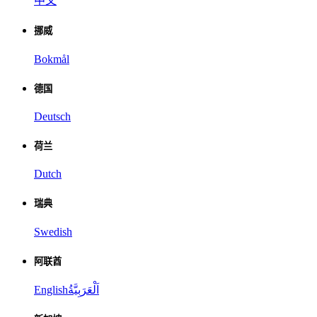
中文
挪威
Bokmål
德国
Deutsch
荷兰
Dutch
瑞典
Swedish
阿联酋
English
اَلْعَرَبِيَّةُ