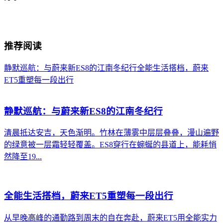
推荐阅读
静默巡航：与蔚来新ES8的江南冬纪行
全能生活搭档，蔚来
ET5重塑每一段出行
静默巡航：与蔚来新ES8的江南冬纪行
清晨抵达安吉，天色渐明。竹林在薄雾中层层叠叠，漫山遍野
的绿意被一层霜轻轻覆盖。ES8穿行在蜿蜒的县道上，能耗悄
然降至19...
全能生活搭档，蔚来ET5重塑每一段出行
从早晚高峰的通勤路到周末的自在奔赴，蔚来ET5用全能实力