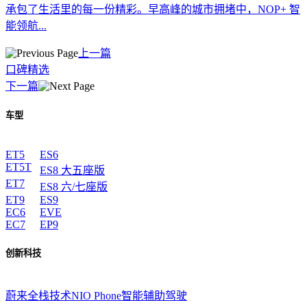
承包了生活里的每一份精彩。早高峰的城市拥堵中，NOP+ 智
能领航...
上一篇
口碑精选
下一篇
车型
ET5
ES6
ET5T
ES8 大五座版
ET7
ES8 六/七座版
ET9
ES9
EC6
EVE
EC7
EP9
创新科技
蔚来全栈技术
NIO Phone
智能辅助驾驶