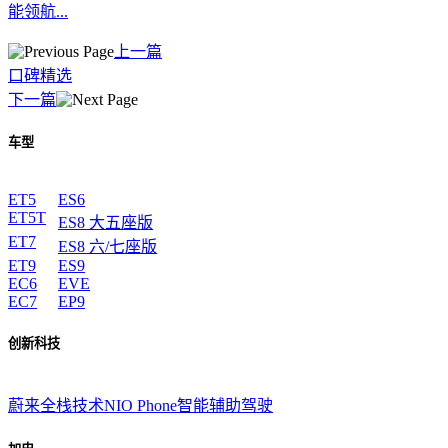
能领航...
上一篇
口碑精选
下一篇
车型
ET5
ES6
ET5T
ES8 大五座版
ET7
ES8 六/七座版
ET9
ES9
EC6
EVE
EC7
EP9
创新科技
蔚来全栈技术
NIO Phone
智能辅助驾驶