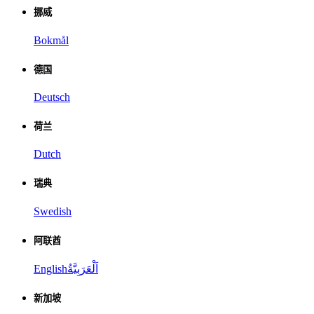
挪威
Bokmål
德国
Deutsch
荷兰
Dutch
瑞典
Swedish
阿联酋
English
اَلْعَرَبِيَّةُ
新加坡