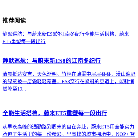
推荐阅读
静默巡航：与蔚来新ES8的江南冬纪行
全能生活搭档，蔚来
ET5重塑每一段出行
静默巡航：与蔚来新ES8的江南冬纪行
清晨抵达安吉，天色渐明。竹林在薄雾中层层叠叠，漫山遍野
的绿意被一层霜轻轻覆盖。ES8穿行在蜿蜒的县道上，能耗悄
然降至19...
全能生活搭档，蔚来ET5重塑每一段出行
从早晚高峰的通勤路到周末的自在奔赴，蔚来ET5用全能实力
承包了生活里的每一份精彩。早高峰的城市拥堵中，NOP+ 智