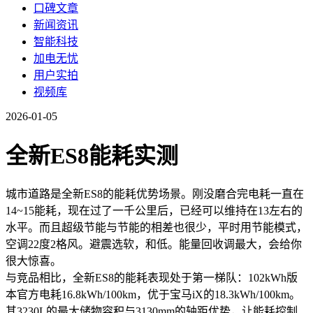
口碑文章
新闻资讯
智能科技
加电无忧
用户实拍
视频库
2026-01-05
全新ES8能耗实测
城市道路是全新ES8的能耗优势场景。刚没磨合完电耗一直在
14~15能耗，现在过了一千公里后，已经可以维持在13左右的
水平。而且超级节能与节能的相差也很少，平时用节能模式，
空调22度2格风。避震选软，和低。能量回收调最大，会给你
很大惊喜。
与竞品相比，全新ES8的能耗表现处于第一梯队：102kWh版
本官方电耗16.8kWh/100km，优于宝马iX的18.3kWh/100km。
其3230L的最大储物容积与3130mm的轴距优势，让能耗控制