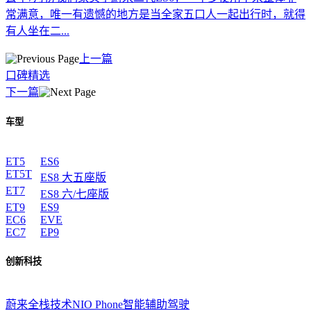
常满意，唯一有遗憾的地方是当全家五口人一起出行时，就得
有人坐在二...
上一篇
口碑精选
下一篇
车型
ET5
ES6
ET5T
ES8 大五座版
ET7
ES8 六/七座版
ET9
ES9
EC6
EVE
EC7
EP9
创新科技
蔚来全栈技术
NIO Phone
智能辅助驾驶