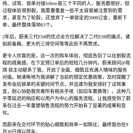
待、试驾、锁单对接fellow是三个不同的人，服务都很好，但
过程体验很割裂，我需要重复一些不太容易被注意到的需
求，甚至为了轮毂，还放弃了一单锁定的5000订金，重新下
单，最终整体落地63个。
2年后，蔚来三代ES8的优点全方位解决了二代ES8的痛点，诸
如前备箱、更大的三排空间等等此处不再赘述。
更令人欣喜的是，这一次的购车体验，彻底告别了以往割裂流
程的疏离感。在下定预订单后的短短几分钟内，蔚来顾问
@陈
琪
就主动联系了我，开启了全面、细致且充满人情味的服务
对接。她清晰地为我讲解了当前的预定优惠政策，及时提醒了
发布会后锁单的关键时间节点，并迅速为我安排好了试驾事
宜，耐心协助我完善所有相关手续（如旧车置换等）。这种几
乎零延迟的响应和以用户为中心的服务流程，让我感受到了蔚
来在过去一年重塑销售流程的努力开始有了显著的成果和变
化。
而蔚来在交付环节的贴心细致和效率一如既往，最终我也在9
月30日得以提车。