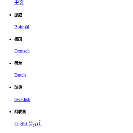
中文
挪威
Bokmål
德国
Deutsch
荷兰
Dutch
瑞典
Swedish
阿联酋
English
اَلْعَرَبِيَّةُ