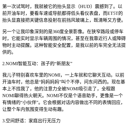
第一次试驾时，我就被它的抬头显示（HUD）震撼到了。以
前开油车时，要看车速或导航都得低头看仪表盘，而ET5T的
抬头显直接把关键信息投射在前挡风玻璃上，既清晰又方便。
另一个让我印象深刻的是360度全景影像。在狭窄路段或停车
时，它能实时显示车辆周围的情况，甚至在我靠近行人或障碍
物时主动提醒。这种智能安全配置，是我以前的车完全无法提
供的。
2.NOMI智能互动：孩子的“新朋友”
我儿子特别喜欢车里的NOMI，一上车就和它聊天互动。以前
开油车时，他总是“妈妈妈妈”叫个不停，问东问西的。现在基
本上不找我了，他的注意力全被NOMI吸引走了，全程跟
NOMI聊得热火朝天。NOMI不仅是个语音助手，更像是一个
有情绪的“小伙伴”。它会根据对话内容做出不同的表情回应，
让整个车内氛围变得生动有趣。
3.空间舒适：家庭出行无压力