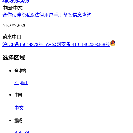
400-999-6699
中国/中文
合作伙伴
隐私&法律
用户手册
备案信息查询
NIO ©
2026
蔚来中国
沪ICP备15044878号-5
沪公网安备 31011402003368号
选择区域
全球站
English
中国
中文
挪威
Bokmål