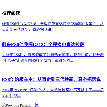
推荐阅读
蔚来ES6伴我闯G318：全程换电直达拉萨
ES8创始版车主：从
盲定到三代焕新，真心把话说
蔚来ES6伴我闯G318：全程换电直达拉萨
买蔚来ES6后，自驾游成了我最热爱的事。截至目前，我开着
“小六子”走遍全国40多个城市，最难忘的...
ES8创始版车主：从盲定到三代焕新，真心把话说
2017年敢为“PPT订车”的人，大抵是被某种笃定戳中了——初
见初代ES...
上一篇