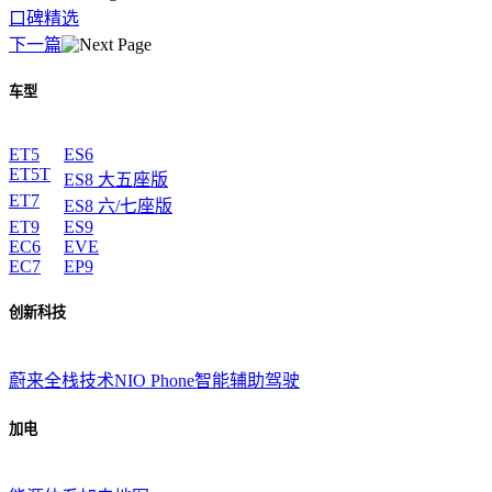
口碑精选
下一篇
车型
ET5
ES6
ET5T
ES8 大五座版
ET7
ES8 六/七座版
ET9
ES9
EC6
EVE
EC7
EP9
创新科技
蔚来全栈技术
NIO Phone
智能辅助驾驶
加电