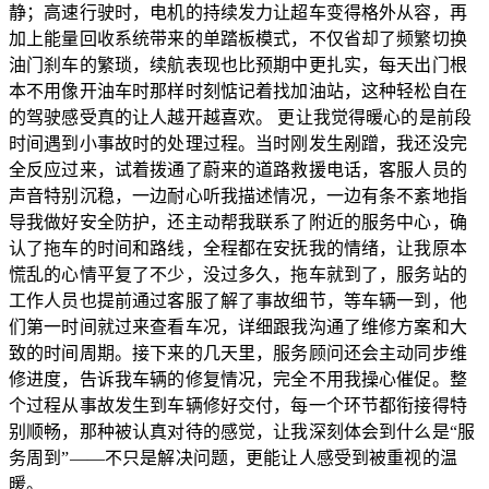
静；高速行驶时，电机的持续发力让超车变得格外从容，再
加上能量回收系统带来的单踏板模式，不仅省却了频繁切换
油门刹车的繁琐，续航表现也比预期中更扎实，每天出门根
本不用像开油车时那样时刻惦记着找加油站，这种轻松自在
的驾驶感受真的让人越开越喜欢。 更让我觉得暖心的是前段
时间遇到小事故时的处理过程。当时刚发生剐蹭，我还没完
全反应过来，试着拨通了蔚来的道路救援电话，客服人员的
声音特别沉稳，一边耐心听我描述情况，一边有条不紊地指
导我做好安全防护，还主动帮我联系了附近的服务中心，确
认了拖车的时间和路线，全程都在安抚我的情绪，让我原本
慌乱的心情平复了不少，没过多久，拖车就到了，服务站的
工作人员也提前通过客服了解了事故细节，等车辆一到，他
们第一时间就过来查看车况，详细跟我沟通了维修方案和大
致的时间周期。接下来的几天里，服务顾问还会主动同步维
修进度，告诉我车辆的修复情况，完全不用我操心催促。整
个过程从事故发生到车辆修好交付，每一个环节都衔接得特
别顺畅，那种被认真对待的感觉，让我深刻体会到什么是“服
务周到”——不只是解决问题，更能让人感受到被重视的温
暖。