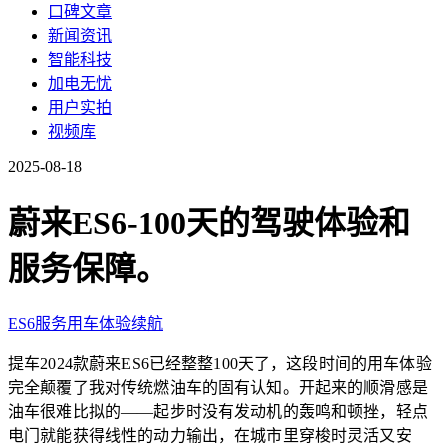
口碑文章
新闻资讯
智能科技
加电无忧
用户实拍
视频库
2025-08-18
蔚来ES6-100天的驾驶体验和
服务保障。
ES6
服务
用车体验
续航
提车2024款蔚来ES6已经整整100天了，这段时间的用车体验
完全颠覆了我对传统燃油车的固有认知。开起来的顺滑感是
油车很难比拟的——起步时没有发动机的轰鸣和顿挫，轻点
电门就能获得线性的动力输出，在城市里穿梭时灵活又安