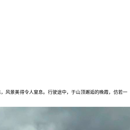
珠，风景美得令人窒息。行驶途中，于山顶邂逅的晚霞，仿若一