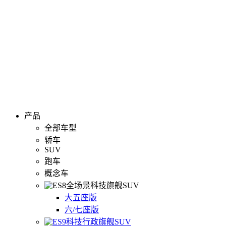
产品
全部车型
轿车
SUV
跑车
概念车
全场景科技旗舰SUV
大五座版
六/七座版
科技行政旗舰SUV