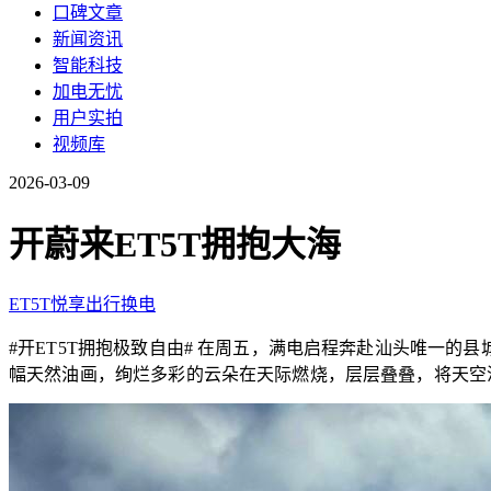
口碑文章
新闻资讯
智能科技
加电无忧
用户实拍
视频库
2026-03-09
开蔚来ET5T拥抱大海
ET5T
悦享出行
换电
#开ET5T拥抱极致自由#
在周五，满电启程奔赴汕头唯一的县
幅天然油画，绚烂多彩的云朵在天际燃烧，层层叠叠，将天空