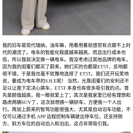
我的旧车是现代瑞纳，油车嘛，用着用着就感觉有点跟不上时
代的潮流了。电车的智能化程度越来越高，而且出行成本也
低，所以我就决定换一辆电车。我没考虑过其他品牌的电车，
因为我的闺蜜们都买了蔚来，她们买的也都是ET5T，反响都
很不错，于是我也毫不犹豫地选择了 ET5T。我们还开玩笑地
说，要成为电车界的S.H.E呢！ 当然，光靠闺蜜们的安利还不
足以让我下定决心换车，ET5T 本身也有很多吸引我的点。首
先是颜值超高，我一眼就爱上了；其次是我家里已经有理想和
路虎两辆SUV了，这次就想换一辆轿车，方便我一个人出
行。再加上蔚来的智驾功能很强大，尤其是自动泊车功能，不
仅可以通过手机 APP 远程控制车辆驶出停车位，还支持侧
方、斜方车位的自动泊入和泊出，这点非常吸引我。