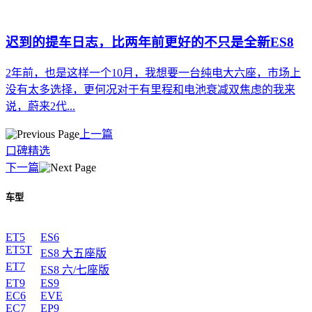
迟到的提车日志，比两年前更好的不只是全新ES8
2年前，也是这样一个10月，我想要一台纯电大六座，市场上
没有太多选择，更何况对于有里程和电池衰减双焦虑的我来
说，蔚来2代...
上一篇
口碑精选
下一篇
车型
ET5
ES6
ET5T
ES8 大五座版
ET7
ES8 六/七座版
ET9
ES9
EC6
EVE
EC7
EP9