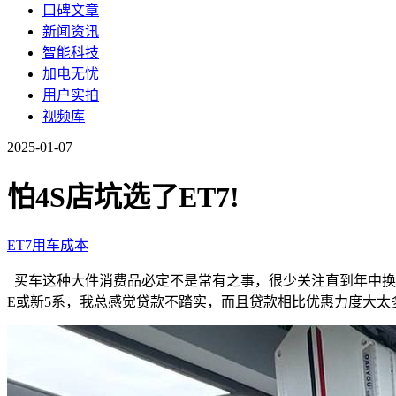
口碑文章
新闻资讯
智能科技
加电无忧
用户实拍
视频库
2025-01-07
怕4S店坑选了ET7!
ET7
用车成本
买车这种大件消费品必定不是常有之事，很少关注直到年中换
E或新5系，我总感觉贷款不踏实，而且贷款相比优惠力度大太