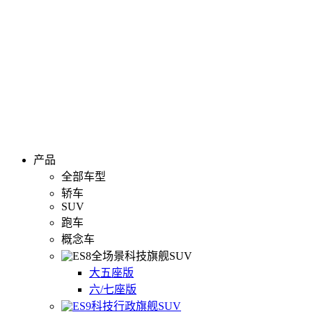
产品
全部车型
轿车
SUV
跑车
概念车
全场景科技旗舰SUV
大五座版
六/七座版
科技行政旗舰SUV