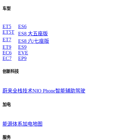
车型
ET5
ES6
ET5T
ES8 大五座版
ET7
ES8 六/七座版
ET9
ES9
EC6
EVE
EC7
EP9
创新科技
蔚来全栈技术
NIO Phone
智能辅助驾驶
加电
能源体系
加电地图
服务