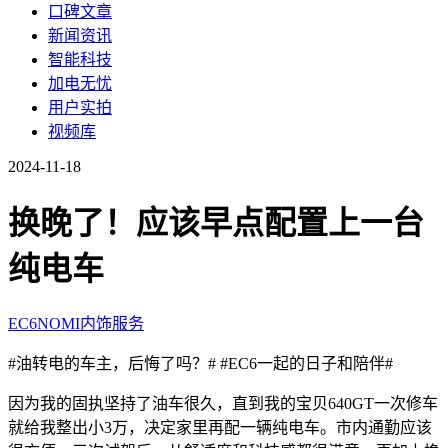
口碑文章
新闻资讯
智能科技
加电无忧
用户实拍
视频库
2024-11-18
换晚了！应该早点配置上一台
纯电车
EC6
NOMI
内饰
服务
#油转电的车主，后悔了吗？#
#EC6一起的日子和陪伴#
因为我的固执坚持了油车很久，直到我的宝贝640GT一次修车
就给我整出小3万，决定家里再配一辆纯电车。市内通勤应该