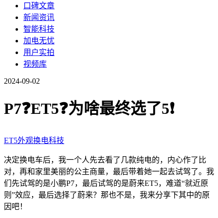
口碑文章
新闻资讯
智能科技
加电无忧
用户实拍
视频库
2024-09-02
P7❓ET5❓为啥最终选了5❗
ET5
外观
换电
科技
决定换电车后，我一个人先去看了几款纯电的，内心作了比
对，再和家里美丽的公主商量，最后带着她一起去试驾了。我
们先试驾的是小鹏P7，最后试驾的是蔚来ET5，难道“就近原
则”效应，最后选择了蔚来？那也不是，我来分享下其中的原
因吧！