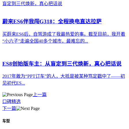
盲定到三代焕新，真心把话说
蔚来ES6伴我闯G318：全程换电直达拉萨
买蔚来ES6后，自驾游成了我最热爱的事。截至目前，我开着
“小六子”走遍全国40多个城市，最难忘的...
ES8创始版车主：从盲定到三代焕新，真心把话说
2017年敢为“PPT订车”的人，大抵是被某种笃定戳中了——初
见初代ES...
上一篇
口碑精选
下一篇
车型