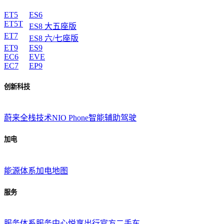
ET5
ES6
ET5T
ES8 大五座版
ET7
ES8 六/七座版
ET9
ES9
EC6
EVE
EC7
EP9
创新科技
蔚来全栈技术
NIO Phone
智能辅助驾驶
加电
能源体系
加电地图
服务
服务体系
服务中心
悦享出行
官方二手车