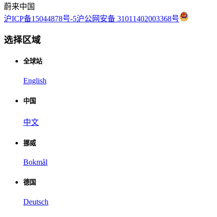
蔚来中国
沪ICP备15044878号-5
沪公网安备 31011402003368号
选择区域
全球站
English
中国
中文
挪威
Bokmål
德国
Deutsch