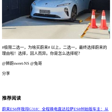
#极限二选一，为啥买蔚来#
以上，二选一，最终选择蔚来的
理由啦！选择，因人而异。你是怎么选择呢？
@狮蔚sweet-NS
@兔哥
分享
推荐阅读
蔚来ES6伴我闯G318：全程换电直达拉萨
ES8创始版车主：从