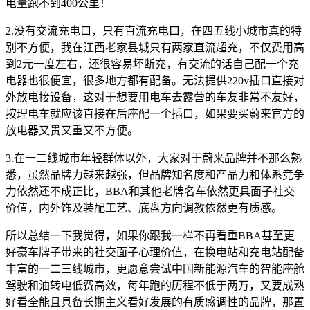
电量跑不到400公里！
2.没有交流充电口，只有直流充电口，在四五线小城市真的特
别不方便，我在江西老家县城只有两家直流超充，不仅费用高
到2元一度左右，还很容易坏断充，有交流的话自己配一个充
电器也很便宜，很多地方都有配备。无法提供220v插口直接对
外放电接设备，这对于想要用电车去露营的车友非常不友好，
按理电车就应该直接在后座配一个插口，如果要买蔚来官方的
放电器又贵又重又不方便。
3.在一二线城市年轻群体以外，大家对于蔚来品牌并不那么熟
悉，虽然品牌力越来越强，但品牌知名度和产品力和体系竞争
力依然还不成正比，BBA和其他老牌名车依然更具面子社交
价值，内外饰及装配工艺、底盘方向调教依然更有质感。
所以总结一下我觉得，如果你跟我一样不再看重BBA甚至更
好豪车牌子带来的社交面子心理价值，在换电站和充电站配备
丰富的一二三线城市，更愿意尝试中国新能源汽车的智能座舱
驾驶和油转电低费高效，每年跑的历程不低于两万，又要成熟
好看全能且具备长期主义看好发展的有质感调性的品牌，那置