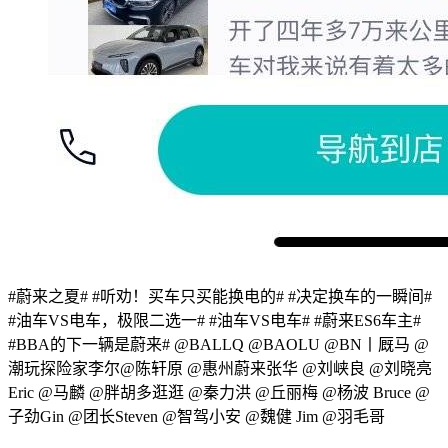
#蔚来之夏#
#听劝！买车只买能换电的#
#决定换车的一瞬间#
#油车VS电车，极限二选一#
#油车VS电车#
#蔚来ES6车主#
#BBA的下一辆是蔚来#
@BALLQ
@BAOLU
@BN丨厩马
@
潮玩探险家李尔
@陈轩原
@惠州蔚来张华
@刘峡良
@刘晓亮
Eric
@马麟
@胖胡多逛逛
@秦力洪
@丘丽梅
@杨波 Bruce
@
子劲Gin
@团长Steven
@智驾小安
@魏健 Jim
@羽毛哥