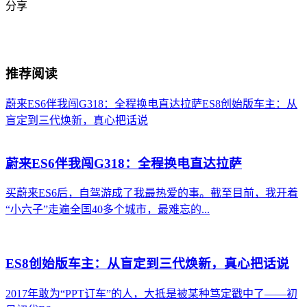
分享
推荐阅读
蔚来ES6伴我闯G318：全程换电直达拉萨
ES8创始版车主：从
盲定到三代焕新，真心把话说
蔚来ES6伴我闯G318：全程换电直达拉萨
买蔚来ES6后，自驾游成了我最热爱的事。截至目前，我开着
“小六子”走遍全国40多个城市，最难忘的...
ES8创始版车主：从盲定到三代焕新，真心把话说
2017年敢为“PPT订车”的人，大抵是被某种笃定戳中了——初