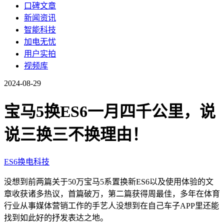
口碑文章
新闻资讯
智能科技
加电无忧
用户实拍
视频库
2024-08-29
宝马5换ES6一月四千公里，说
说三换三不换理由！
ES6
换电
科技
没想到前两篇关于50万宝马5系置换新ES6以及使用体验的文
章收获诸多热议，首篇破万，第二篇获得周最佳，多年在体育
行业从事媒体营销工作的手艺人没想到在自己车子APP里还能
找到如此好的抒发表达之地。