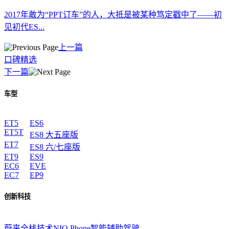
2017年敢为“PPT订车”的人，大抵是被某种笃定戳中了——初
见初代ES...
上一篇
口碑精选
下一篇
车型
ET5
ES6
ET5T
ES8 大五座版
ET7
ES8 六/七座版
ET9
ES9
EC6
EVE
EC7
EP9
创新科技
蔚来全栈技术
NIO Phone
智能辅助驾驶