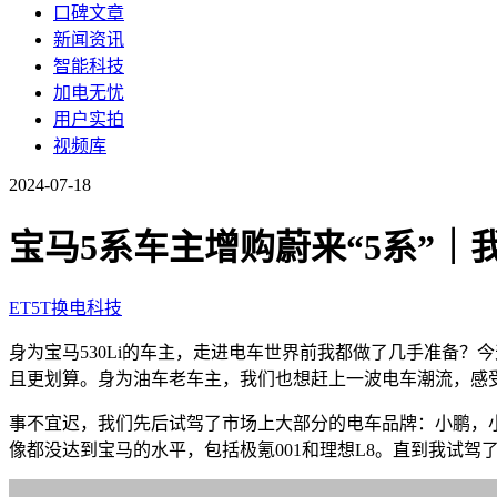
口碑文章
新闻资讯
智能科技
加电无忧
用户实拍
视频库
2024-07-18
宝马5系车主增购蔚来“5系”｜
ET5T
换电
科技
身为宝马530Li的车主，走进电车世界前我都做了几手准备
且更划算。身为油车老车主，我们也想赶上一波电车潮流，感
事不宜迟，我们先后试驾了市场上大部分的电车品牌：小鹏，
像都没达到宝马的水平，包括极氪001和理想L8。直到我试驾