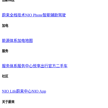
创新科技
蔚来全栈技术
NIO Phone
智能辅助驾驶
加电
能源体系
加电地图
服务
服务体系
服务中心
悦享出行
官方二手车
社区
NIO Life
蔚来中心
NIO App
关于蔚来