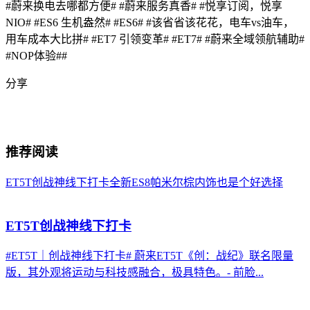
#蔚来换电去哪都方便#
#蔚来服务真香#
#悦享订阅，悦享
NIO#
#ES6 生机盎然#
#ES6#
#该省省该花花，电车vs油车，
用车成本大比拼#
#ET7 引领变革#
#ET7#
#蔚来全域领航辅助#
#NOP体验##
分享
推荐阅读
ET5T创战神线下打卡
全新ES8帕米尔棕内饰也是个好选择
ET5T创战神线下打卡
#ET5T｜创战神线下打卡# 蔚来ET5T《创：战纪》联名限量
版，其外观将运动与科技感融合，极具特色。- 前脸...