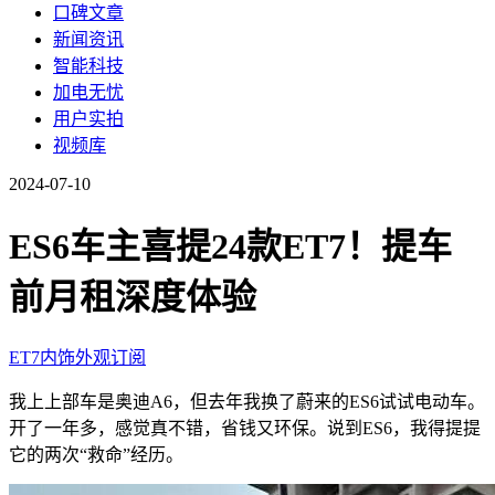
口碑文章
新闻资讯
智能科技
加电无忧
用户实拍
视频库
2024-07-10
ES6车主喜提24款ET7！提车
前月租深度体验
ET7
内饰
外观
订阅
我上上部车是奥迪A6，但去年我换了蔚来的ES6试试电动车。
开了一年多，感觉真不错，省钱又环保。说到ES6，我得提提
它的两次“救命”经历。