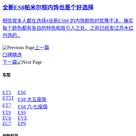
全新ES8帕米尔棕内饰也是个好选择
相信很多人都在选择#全新ES8# 的内饰颜色时犹豫不决，确实
每个颜色都有各自的特色和吸引人之处。之前已经发过苏木红
内饰的...
上一篇
口碑精选
下一篇
车型
ET5
ES6
ET5T
ES8 大五座版
ET7
ES8 六/七座版
ET9
ES9
EC6
EVE
EC7
EP9