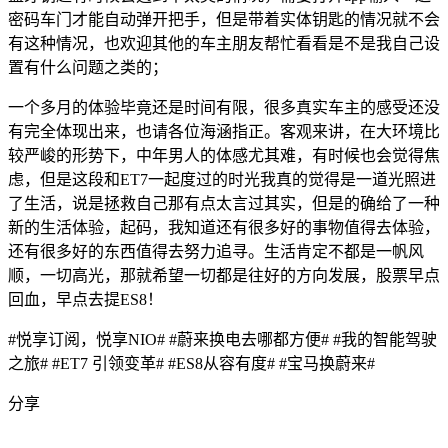
密码车门才能自动弹开把手，但是带着实体钥匙的情况就不会
有这种情况，也欢迎其他的车主朋友帮忙看看是不是我自己设
置有什么问题之类的；
一个多月的体验毕竟还是时间有限，很多真实车主的感受还没
有完全体现出来，也请各位海涵指正。客观来讲，在大环境比
较严峻的形势下，中年男人的体感尤其难，有时候也会觉得焦
虑，但是这段和ET7一起度过的时光我真的觉得是一道光照进
了生活，说是拯救自己那有点太言过其实，但是的确给了一种
新的生活体验，起码，我知道还有很多好的事物值得去体验，
还有很多好的东西值得去努力追寻。生活肯定不都是一帆风
顺，一切高光，那就希望一切都是往好的方向发展，股票早点
回血，早点去提ES8！
#悦享订阅，悦享NIO#
#蔚来换电去哪都方便#
#我的智能驾驶
之旅#
#ET7 引领变革#
#ES8从容有度#
#宝马换蔚来#
分享