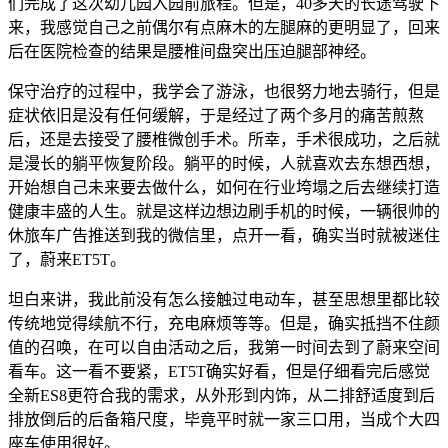
们完成了这次幼儿园入园前旅程。但是，40多天的长途驾驶下
来，我感觉自己之前偶尔有点麻木的左腿麻的更明显了，回来
后在医院检查的结果是腰椎间盘突出压迫腿部神经。
保守治疗的过程中，我学会了游泳，也很努力地去骑行，但是
症状依旧是没有任何缓解，于是经过了两个多月的痛苦煎熬
后，还是去接受了腰椎微创手术。所幸，手术很成功，之后就
是漫长的躺平恢复阶段。躺平的时候，人就喜欢去东想西想，
开始想自己未来要去做什么，如何在行业垮塌之后去继续打造
健康丰盛的人生。就是这样边想边刷手机的时候，一辆很帅的
休旅车广告推送到我的微信里，点开一看，确实当时就被迷住
了，蔚来ET5T。
坦白来讲，我此前没有怎么接触过电动车，甚至思想里都比较
传统地觉得续航不行，充电麻烦等等。但是，确实抵挡不住颜
值的召唤，在可以自由活动之后，我第一时间去到了蔚来空间
看车。这一看不要紧，ET5T确实好看，但是仔细看完后感觉
全新ES8更符合我的需求，从外形到内饰，从二排舒适度到后
排放倒后的后备箱尺度，毕竟平时就一家三口用，当成个大四
座车使用很好。