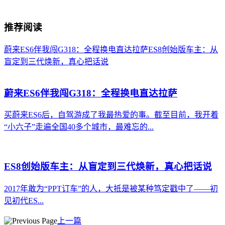
推荐阅读
蔚来ES6伴我闯G318：全程换电直达拉萨
ES8创始版车主：从
盲定到三代焕新，真心把话说
蔚来ES6伴我闯G318：全程换电直达拉萨
买蔚来ES6后，自驾游成了我最热爱的事。截至目前，我开着
“小六子”走遍全国40多个城市，最难忘的...
ES8创始版车主：从盲定到三代焕新，真心把话说
2017年敢为“PPT订车”的人，大抵是被某种笃定戳中了——初
见初代ES...
上一篇