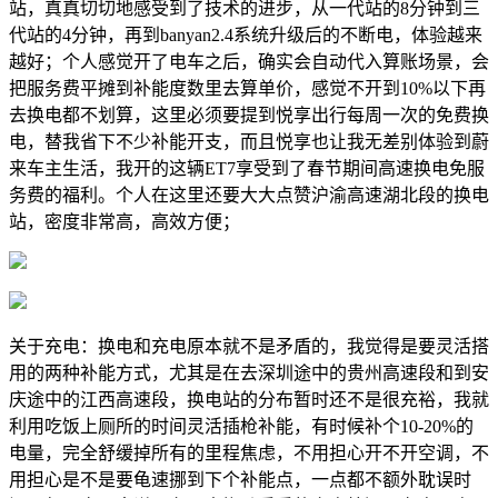
站，真真切切地感受到了技术的进步，从一代站的8分钟到三
代站的4分钟，再到banyan2.4系统升级后的不断电，体验越来
越好；个人感觉开了电车之后，确实会自动代入算账场景，会
把服务费平摊到补能度数里去算单价，感觉不开到10%以下再
去换电都不划算，这里必须要提到悦享出行每周一次的免费换
电，替我省下不少补能开支，而且悦享也让我无差别体验到蔚
来车主生活，我开的这辆ET7享受到了春节期间高速换电免服
务费的福利。个人在这里还要大大点赞沪渝高速湖北段的换电
站，密度非常高，高效方便；
关于充电：换电和充电原本就不是矛盾的，我觉得是要灵活搭
用的两种补能方式，尤其是在去深圳途中的贵州高速段和到安
庆途中的江西高速段，换电站的分布暂时还不是很充裕，我就
利用吃饭上厕所的时间灵活插枪补能，有时候补个10-20%的
电量，完全舒缓掉所有的里程焦虑，不用担心开不开空调，不
用担心是不是要龟速挪到下个补能点，一点都不额外耽误时