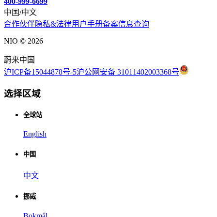
400-999-6699
中国/中文
合作伙伴
隐私&法律
用户手册
备案信息查询
NIO ©
2026
蔚来中国
沪ICP备15044878号-5
沪公网安备 31011402003368号
选择区域
全球站
English
中国
中文
挪威
Bokmål