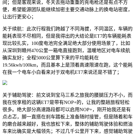
间；但是客观来说，冬天去拖动重重的充电枪还是有点不方
便，希望能源团队能继续加密主要交通动脉上的换电站密度，
让出行更安心；
关于续航：此次行程我们跨越了不同海拔，不同温区，车辆的
能耗表现不尽相同，但是我得出的大结论是ET7的车辆能耗表
现比较扎实，100度电池完全满足绝大部分使用场景了，比如
从深圳到赣州470公里一箱电直接跑到，温暖地区对电车续航
确实友好；全程5000公里算下来的平均能耗在
19.56kwh/100km，而且基本上是顶着高速限速在跑，这个能耗
在我一个电车小白看来对于双电机ET7来说还是不错了；
关于辅助驾驶：前文说到宝马三系之旅我的腰腿压力不小，而
我在悦享租的这辆ET7是带有NOP+的，让我的整趟旅程轻松
很多。绝大部分高速路段都可以启用NOP+，刚开始我还是有
点忐忑，脚一直搭在刹车踏板上准备随时接管，但是随着和车
的磨合越来越好，我也放松下来，整体的辅助驾驶体验和燃油
车来比确实是大幅领先；不过几千公里开下来，感觉辅助驾驶