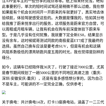
注APP里车主的一些分享的观点等等。纸上得来终觉浅，绝知
此事要躬行，单次的短时间试驾还是稍微不那么过瘾，我在想
如果能有个机会长时间开一开蔚来的车就更好了，真实地去体
验续航，体验驾驶感受这些的。大数据是懂我的，恰如其分地
给我推了蔚来悦享出行的服务，这项服务是蔚来官方自营，可
以周租或月租车辆，让我有机会在购车前深度体验下蔚来车
型。于是几乎没有任何犹豫，我就要下定全新ES8，结果显示
没有余车，这时候斌哥测试同款的南极星蓝ET7成了我最终的
选择。虽然自己换车应该是要考虑SUV，但是有机会和这辆
风阻系数极低的漂亮轿跑共度五周的时光，我也觉得是别样的
缘分。
如今，这辆车已经陪伴我36天了，行驶了接近7000公里，尤其
是春节期间规划了一趟5000公里的不同地区高速之旅（重庆-
深圳-安徽安庆-重庆），还是有蛮多感悟想分享的，因为自己
不是车主，可能讲的不一定完全正确，仅供参考；
关于换电：共计换电14次，打卡13座换电站，涵盖了一二三代