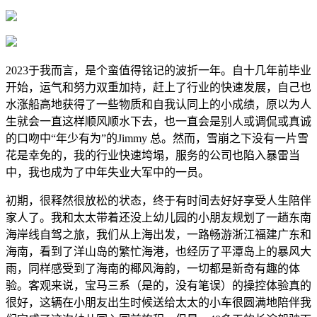
2023于我而言，是个蛮值得铭记的波折一年。自十几年前毕业
开始，运气和努力双重加持，赶上了行业的快速发展，自己也
水涨船高地获得了一些物质和自我认同上的小成绩，原以为人
生就会一直这样顺风顺水下去，也一直会是别人或调侃或真诚
的口吻中“年少有为”的Jimmy 总。然而，雪崩之下没有一片雪
花是幸免的，我的行业快速垮塌，服务的公司也陷入暴雷当
中，我也成为了中年失业大军中的一员。
初期，很释然很放松的状态，终于有时间去好好享受人生陪伴
家人了。我和太太带着还没上幼儿园的小朋友规划了一趟东南
海岸线自驾之旅，我们从上海出发，一路畅游浙江福建广东和
海南，看到了洋山岛的繁忙海港，也经历了平潭岛上的暴风大
雨，同样感受到了海南的椰风海韵，一切都是新奇有趣的体
验。客观来说，宝马三系（是的，没有笔误）的操控体验真的
很好，这辆在小朋友出生时候送给太太的小车很圆满地陪伴我