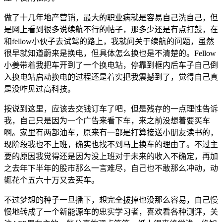
做了十几年地产营销，最大的职业病就是容易自己洗自己，但
是网上看到很多说续航不行的帖子，那多少还是有点打鼓，在
和fellow小伙子去试驾的路上，我就问关于续航的问题，虽然
很早就知道蔚来是换电，但具体怎么换也是不清楚的。Fellow
小姜带着我把车开到了一个换电站，停靠到框内后车子自己倒
入换电站启动换电的过程还是着实把我震撼到了，觉得自己真
是没咋见过高科技。
按说到这里，应该去交钱订车了吧，但是残存的一点理性告诉
我，自己只是因为一个广告来看下车，来之前没想着要买车
啊。家里有两部油车，原来有一部是打算接送小朋友读书的，
现阶段我也不上班，确实也找不到马上换车的理由了。不过主
要的原因我觉得还是因为没上班对于未来的收入不确定，再加
之去年下半年的股市那么一言难尽，自己也不敢那么冲动，动
辄花个五六十万又去买车。
不过梦想的种子一旦播下，想完全拔掉也没那么容易，自己慢
慢地转成了一个新能源车的忠实学习者，喜欢看各种测评，关