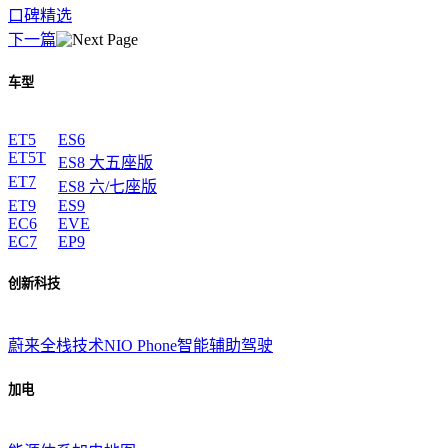
口碑精选
下一篇
车型
ET5
ES6
ET5T
ES8 大五座版
ET7
ES8 六/七座版
ET9
ES9
EC6
EVE
EC7
EP9
创新科技
蔚来全栈技术
NIO Phone
智能辅助驾驶
加电