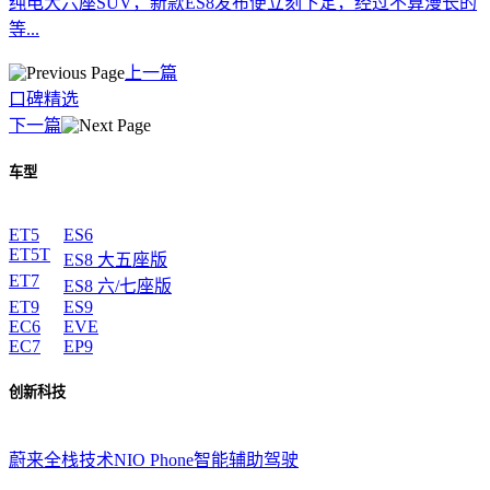
纯电大六座SUV，新款ES8发布便立刻下定，经过不算漫长的
等...
上一篇
口碑精选
下一篇
车型
ET5
ES6
ET5T
ES8 大五座版
ET7
ES8 六/七座版
ET9
ES9
EC6
EVE
EC7
EP9
创新科技
蔚来全栈技术
NIO Phone
智能辅助驾驶