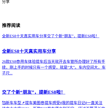
分享
推荐阅读
全新ES8十天真实用车分享
交了个新“朋友”，提新ES8啦！
全新ES8十天真实用车分享
26款ES8😎用车体验提车后当天就开去车管所办理好了所有手
续，刚上手的时候只有一个感受，就是“大”。车内空间大，车
子尺...
交了个新“朋友”，提新ES8啦！
🥰新车车型📌提车美图😎提车感受#我的提车日记#一直关注