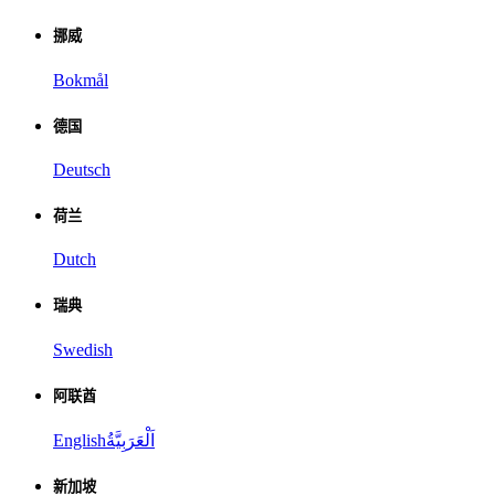
挪威
Bokmål
德国
Deutsch
荷兰
Dutch
瑞典
Swedish
阿联酋
English
اَلْعَرَبِيَّةُ
新加坡