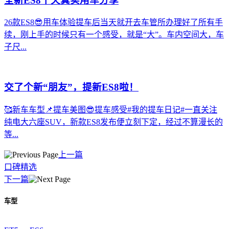
全新ES8十天真实用车分享
26款ES8😎用车体验提车后当天就开去车管所办理好了所有手
续，刚上手的时候只有一个感受，就是“大”。车内空间大，车
子尺...
交了个新“朋友”，提新ES8啦！
🥰新车车型📌提车美图😎提车感受#我的提车日记#一直关注
纯电大六座SUV，新款ES8发布便立刻下定，经过不算漫长的
等...
上一篇
口碑精选
下一篇
车型