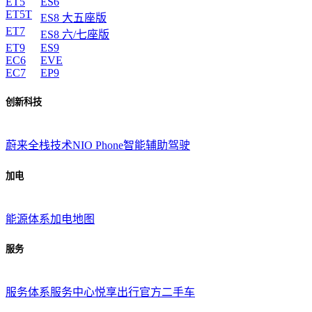
ET5
ES6
ET5T
ES8 大五座版
ET7
ES8 六/七座版
ET9
ES9
EC6
EVE
EC7
EP9
创新科技
蔚来全栈技术
NIO Phone
智能辅助驾驶
加电
能源体系
加电地图
服务
服务体系
服务中心
悦享出行
官方二手车