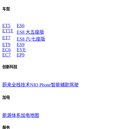
车型
ET5
ES6
ET5T
ES8 大五座版
ET7
ES8 六/七座版
ET9
ES9
EC6
EVE
EC7
EP9
创新科技
蔚来全栈技术
NIO Phone
智能辅助驾驶
加电
能源体系
加电地图
服务