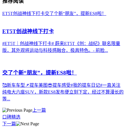
推荐阅读
ET5T创战神线下打卡
交了个新“朋友”，提新ES8啦！
ET5T创战神线下打卡
#ET5T｜创战神线下打卡# 蔚来ET5T《创：战纪》联名限量
版，其外观将运动与科技感融合，极具特色。- 前脸...
交了个新“朋友”，提新ES8啦！
🥰新车车型📌提车美图😎提车感受#我的提车日记#一直关注
纯电大六座SUV，新款ES8发布便立刻下定，经过不算漫长的
等...
上一篇
口碑精选
下一篇