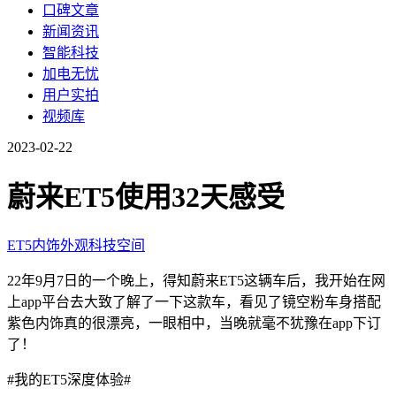
口碑文章
新闻资讯
智能科技
加电无忧
用户实拍
视频库
2023-02-22
蔚来ET5使用32天感受
ET5
内饰
外观
科技
空间
22年9月7日的一个晚上，得知蔚来ET5这辆车后，我开始在网
上app平台去大致了解了一下这款车，看见了镜空粉车身搭配
紫色内饰真的很漂亮，一眼相中，当晚就毫不犹豫在app下订
了！
#我的ET5深度体验#