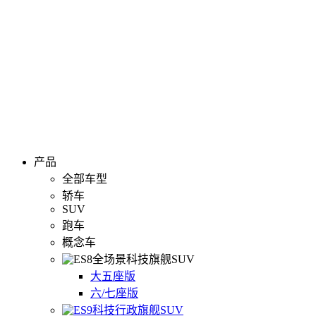
产品
全部车型
轿车
SUV
跑车
概念车
全场景科技旗舰SUV
大五座版
六/七座版
科技行政旗舰SUV