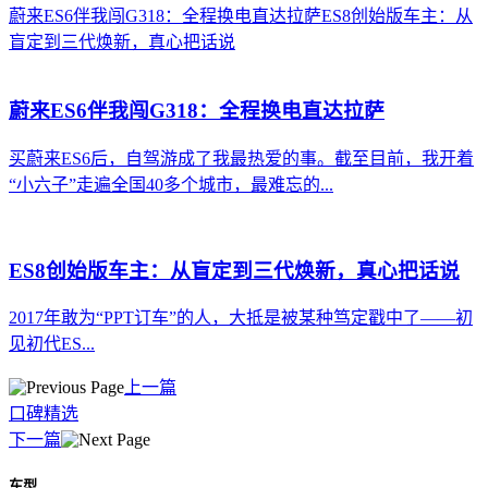
蔚来ES6伴我闯G318：全程换电直达拉萨
ES8创始版车主：从
盲定到三代焕新，真心把话说
蔚来ES6伴我闯G318：全程换电直达拉萨
买蔚来ES6后，自驾游成了我最热爱的事。截至目前，我开着
“小六子”走遍全国40多个城市，最难忘的...
ES8创始版车主：从盲定到三代焕新，真心把话说
2017年敢为“PPT订车”的人，大抵是被某种笃定戳中了——初
见初代ES...
上一篇
口碑精选
下一篇
车型