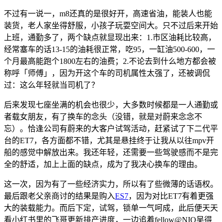
不过有一说一，m8还真的是很好开，高速省油，能装人也能
装货，老人家坐得舒服，小孩子玩耍空间大。只不过后来开始
上班，通勤多了，两个缺点就显现出来：1.市区油耗比较高，
经常塞车的话13-15的油耗很正常，吃95，一缸油500-600，一
个月最高能跑个1800左右的油费；2.不论去到什么地方都会被
称呼「师傅」，因为开这个车的司机属性太强了，还被调侃
过：这么年轻就当司机了？
后来发现七座坐满的机会也很少，大多数时候都是一人通勤或
者载女朋友，有了换车的念头（没错，就是对蔚来念念不
忘）。恰逢公司有蔚来的大客户试驾活动，赶紧试了下二代平
台的ET7，各方面都不错，尤其是悬挂终于让我从以往mpv开
船的感觉中解放出来。我还年轻，还需要一些驾驶感而不是完
全的舒适，加上上面的缺点，成为了我决心换车的理由。
这一次，因为有了一些经济实力，所以有了些微薄的话语权。
最后跟老父亲商讨的结果是购入
ES7
，因为对比ET7有着更强
大的装载能力。而后下定，试驾，锁单一气呵成，此后便天天
看小红书里的飞哥更新排产进度，一边追着fellow@NIO吴得