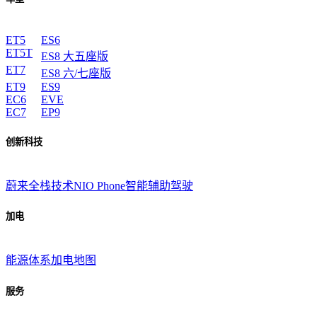
ET5
ES6
ET5T
ES8 大五座版
ET7
ES8 六/七座版
ET9
ES9
EC6
EVE
EC7
EP9
创新科技
蔚来全栈技术
NIO Phone
智能辅助驾驶
加电
能源体系
加电地图
服务