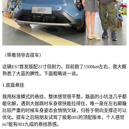
（带着领导去提车）
这辆ES7首发版配21寸倍耐力，目前跑了1500km左右，我大概
熟悉了大蓝的脾性。下面粗略说一说。
1.底盘悬挂
我用标准模式的悬挂，整体感觉很平整，路面的小坑洼几乎都
能化解，遇到大抛跳时车身很快能拉得住，唯一是在左右颠簸
比较严重的时候车身姿态会悄悄欠缺，归咎于侧向支撑还可以
优化。提车之后陪朋友试驾了极氪001的顶配版本，个人感觉
es7能有001九成的悬挂质感。