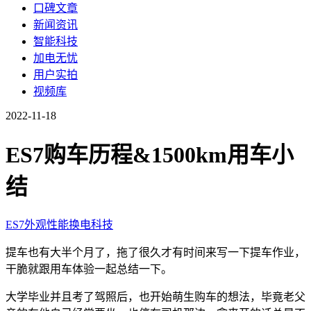
口碑文章
新闻资讯
智能科技
加电无忧
用户实拍
视频库
2022-11-18
ES7购车历程&1500km用车小
结
ES7
外观
性能
换电
科技
提车也有大半个月了，拖了很久才有时间来写一下提车作业，
干脆就跟用车体验一起总结一下。
大学毕业并且考了驾照后，也开始萌生购车的想法，毕竟老父