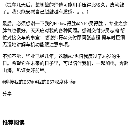
（提车几天后，装脚垫的师傅可能用手压得比较久，皮就皱
了。我只能安慰自己越皱越有质感。。。）
最后，必须感谢一下我的Fellow得胜@NIO吴得胜 ，专业之余
脾气也很好，天天应对我的各种问题。感谢交付@吴志瀚 帮
忙对接交车的事宜；感谢帅哥@交付顾问张志程 提车时巨细
无遗地讲解车机功能跟注意事项。
不知不觉，毕业已经几年，这辆es7也陪我度过了26岁的生
日。希望它在未来的日子里，可以陪伴我们，一起加电，奔赴
山海，见证美好前程。
#迎接我的ES7# #我的ES7深度体验#
分享
推荐阅读