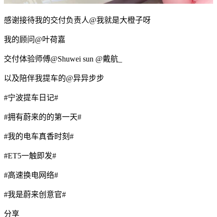
感谢接待我的交付负责人@我就是大橙子呀
我的顾问@叶荷嘉
交付体验师傅@Shuwei sun @戴航_
以及陪伴我提车的@异异步步
#宁波提车日记#
#拥有蔚来的的第一天#
#我的电车真香时刻#
#ET5一触即发#
#高速换电网络#
#我是蔚来创意官#
分享