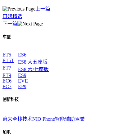
上一篇
口碑精选
下一篇
车型
ET5
ES6
ET5T
ES8 大五座版
ET7
ES8 六/七座版
ET9
ES9
EC6
EVE
EC7
EP9
创新科技
蔚来全栈技术
NIO Phone
智能辅助驾驶
加电