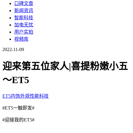
口碑文章
新闻资讯
智能科技
加电无忧
用户实拍
视频库
2022-11-09
迎来第五位家人|喜提粉嫩小五
～ET5
ET5
内饰
外观
性能
科技
#ET5一触即发#
#迎接我的ET5#