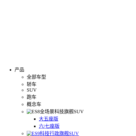
产品
全部车型
轿车
SUV
跑车
概念车
全场景科技旗舰SUV
大五座版
六/七座版
科技行政旗舰SUV