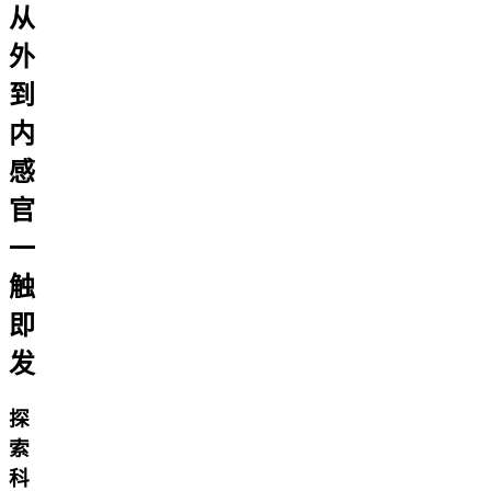
从
外
到
内
感
官
一
触
即
发
探
索
科