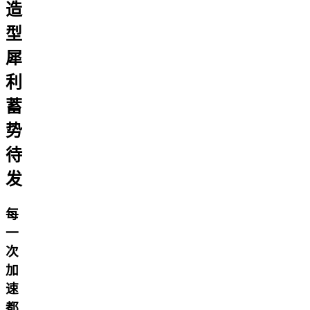
造
型
犀
利
蓄
势
待
发
每
一
次
加
速
都