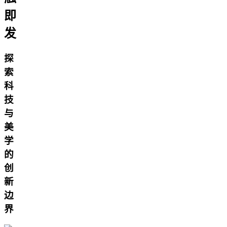
即
发
探
索
科
技
与
美
学
的
创
新
边
界