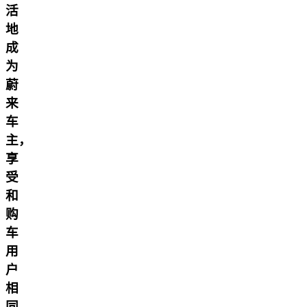
活
地
成
为
蔚
来
车
主，
享
受
和
购
车
用
户
相
同