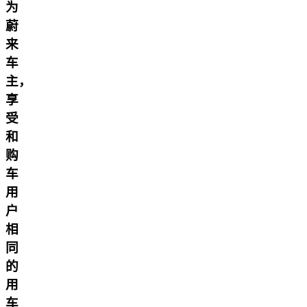
为
蔚
来
车
主，
享
受
和
购
车
用
户
相
同
的
用
车