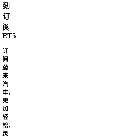
刻
订
阅
ET5
订
阅
蔚
来
汽
车，
更
加
轻
松、
灵