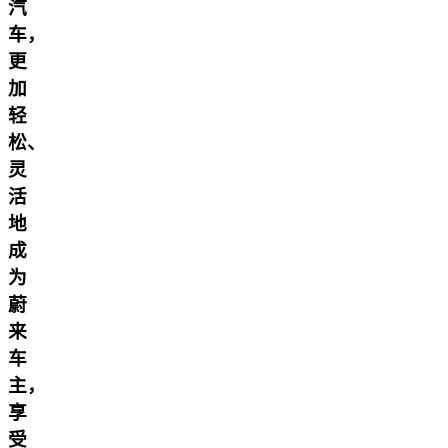
汽
车，
更
加
轻
松、
灵
活
地
成
为
蔚
来
车
主，
享
受