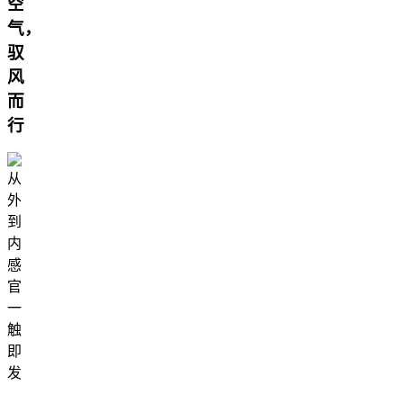
空
气，
驭
风
而
行