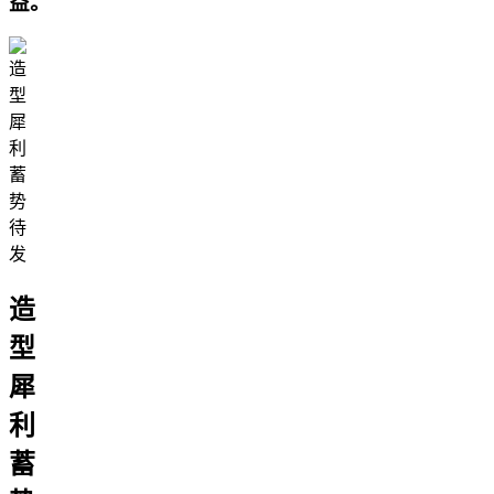
益。
造
型
犀
利
蓄