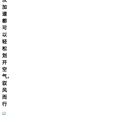
次
加
速
都
可
以
轻
松
划
开
空
气，
驭
风
而
行