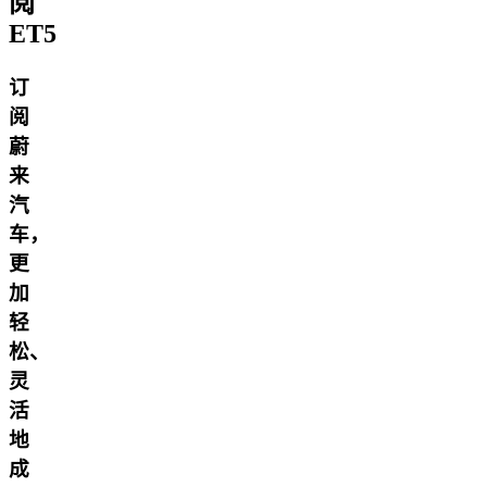
阅
ET5
订
阅
蔚
来
汽
车，
更
加
轻
松、
灵
活
地
成