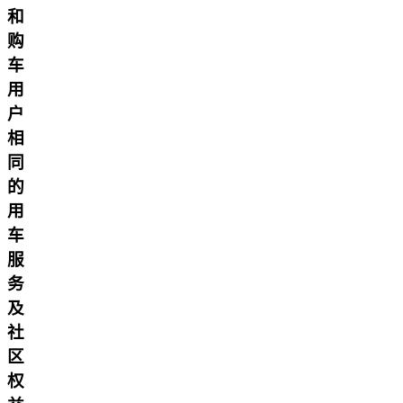
和
购
车
用
户
相
同
的
用
车
服
务
及
社
区
权