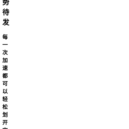
势
待
发
每
一
次
加
速
都
可
以
轻
松
划
开