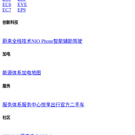
EC6
EVE
EC7
EP9
创新科技
蔚来全栈技术
NIO Phone
智能辅助驾驶
加电
能源体系
加电地图
服务
服务体系
服务中心
悦享出行
官方二手车
社区