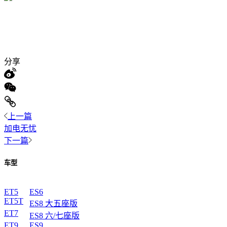
分享
上一篇
加电无忧
下一篇
车型
ET5
ES6
ET5T
ES8 大五座版
ET7
ES8 六/七座版
ET9
ES9