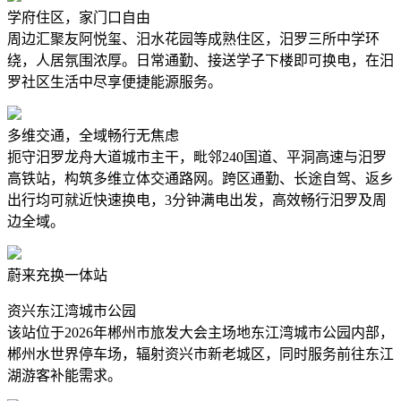
学府住区，家门口自由
周边汇聚友阿悦玺、汨水花园等成熟住区，汨罗三所中学环
绕，人居氛围浓厚。日常通勤、接送学子下楼即可换电，在汨
罗社区生活中尽享便捷能源服务。
多维交通，全域畅行无焦虑
扼守汨罗龙舟大道城市主干，毗邻240国道、平洞高速与汨罗
高铁站，构筑多维立体交通路网。跨区通勤、长途自驾、返乡
出行均可就近快速换电，3分钟满电出发，高效畅行汨罗及周
边全域。
蔚来充换一体站
资兴东江湾城市公园
该站位于2026年郴州市旅发大会主场地东江湾城市公园内部，
郴州水世界停车场，辐射资兴市新老城区，同时服务前往东江
湖游客补能需求。