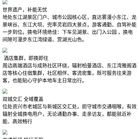
世界遗产，补能无忧
地处东江湖景区门户、城市公园核心区，直达雾漫小东江、龙
景峡谷、东江大坝、兜率灵岩四大景点，游客通勤、自驾补能
一步到位。换电环境绝佳：下车见湖景、出门入公园 ，换电
间隙可漫步东江湾绿道、赏湖光山色。
酒店集群，即换即住
周边高端酒店与成熟社区环绕，辐射柏曼酒店、东江湾雅阁酒
店等核心住宿集群，社区相伴、客流密集，既可服务往来游
客，也能贴心守护本地车主日常出行。
双城交汇 全域覆盖
位处资兴市老城区与新城区交汇处，扼守城市交通咽喉，有效
辐射全城换电用户，无论通勤办事、走亲访友，都能就近补
能、高效畅行