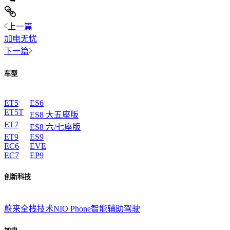
上一篇
加电无忧
下一篇
车型
ET5
ES6
ET5T
ES8 大五座版
ET7
ES8 六/七座版
ET9
ES9
EC6
EVE
EC7
EP9
创新科技
蔚来全栈技术
NIO Phone
智能辅助驾驶