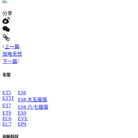
分享
上一篇
加电无忧
下一篇
车型
ET5
ES6
ET5T
ES8 大五座版
ET7
ES8 六/七座版
ET9
ES9
EC6
EVE
EC7
EP9
创新科技