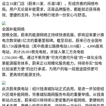
设立16家门店（蔚来11家、乐道5家），形成完善的网络布
局。用户无论是补能需求，还是品牌服务，都能就近获得高
效、便捷的支持，为本地畅行增添一份安心与舒适。
全国补能网络
放眼全国，蔚来的能源网络正持续快速拓展，即将迎来累计换
电次数突破1亿次的重要里程碑。截至目前，蔚来已在全国布
局3,726座换电站（其中高速公路换电站1,019座）、4,896座充
电站，共计28,091根充电桩，并接入第三方充电桩
1,550,000+根。通过不断完善“可充可换可升级”的一体化全场
景能源服务体系，蔚来正以规模化服务能力，持续夯实“加电
比加油更方便”的出行承诺，为用户的每一段旅途提供更可
靠、更高效的能源支持。
此次蔚来换电站｜绍兴钱清城际站正式启用，是进一步加密绍
兴区域补能网络，完善城际路网服务布局的重要举措。从钱清
新站点出发，蔚来绍兴将持续以更密集的补能网络、更硬核的
技术支撑、更暖心的用户服务，守护每一次出行，陪伴所有用