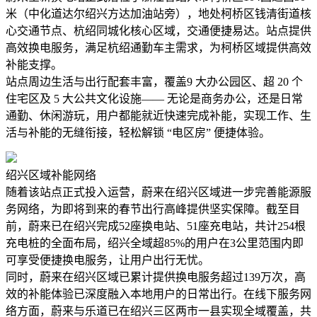
米（中化道达尔绍兴方达加油站旁），地处柯桥区钱清街道核
心交通节点、杭绍同城化核心区域，交通便捷易达。站点提供
高效换电服务，满足杭绍通勤车主需求，为柯桥区域提供高效
补能支撑。
站点周边生活与出行配套丰富，覆盖9 大办公园区、超 20 个
住宅区及 5 大公共文化设施—— 无论是商务办公，还是日常
通勤、休闲游玩，用户都能就近快速完成补能，实现工作、生
活与补能的无缝衔接，轻松解锁 “电区房” 便捷体验。
绍兴区域补能网络
随着该站点正式投入运营，蔚来在绍兴区域进一步完善能源服
务网络，为即将到来的春节出行高峰提供坚实保障。截至目
前，蔚来已在绍兴完成52座换电站、51座充电站，共计254根
充电桩的全面布局，绍兴全域超85%的用户在3公里范围内即
可享受便捷换电服务，让用户出行无忧。
同时，蔚来在绍兴区域已累计提供换电服务超过139万次，高
效的补能体验已深度融入本地用户的日常出行。在线下服务网
络方面，蔚来与乐道已在绍兴三区两市一县实现全域覆盖，共