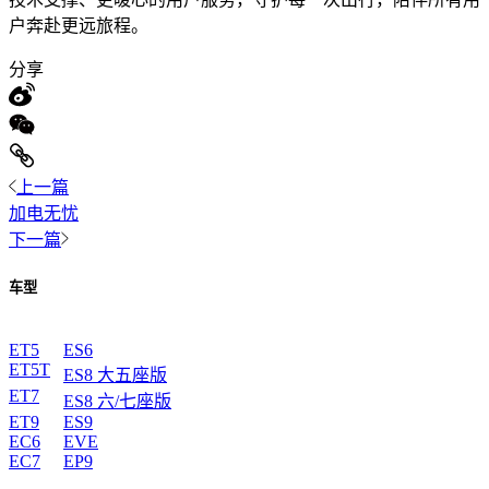
户奔赴更远旅程。
分享
上一篇
加电无忧
下一篇
车型
ET5
ES6
ET5T
ES8 大五座版
ET7
ES8 六/七座版
ET9
ES9
EC6
EVE
EC7
EP9