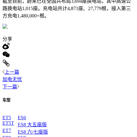
截至目前，蔚来已在全国共布局3,694座换电站，其中高速公
路换电站1,015座。充电站共计4,871座、27,779根，接入第三
方充电1,480,000+根。
分享
上一篇
加电无忧
下一篇
车型
ET5
ES6
ET5T
ES8 大五座版
ET7
ES8 六/七座版