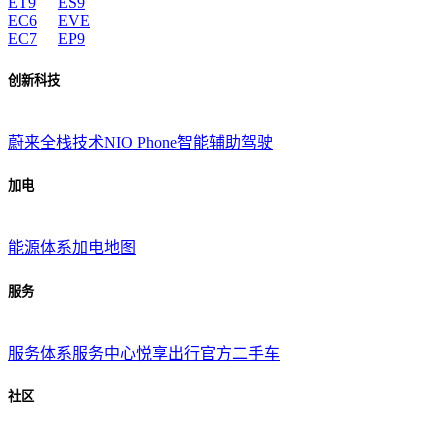
ET9
ES9
EC6
EVE
EC7
EP9
创新科技
蔚来全栈技术
NIO Phone
智能辅助驾驶
加电
能源体系
加电地图
服务
服务体系
服务中心
悦享出行
官方二手车
社区