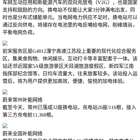
车网互动应用和新能源汽车的双向充放电（V2G），也是国家
支持和鼓励的方向。换电站不仅能让大家3分钟满电出发，同
时也是分布式储能单元。当电网电力供应不足时，换电站可以
通过反向供电，将储存在电池里的电反哺给电网，削峰填谷，
平衡电网负荷。
前宋服务区是G4012溧宁高速江苏段上重要的现代化综合服务
区，集美食购物、休闲娱乐、互动打卡等丰富配套于一体。该
站还邻近国家5A级旅游景区天目湖旅游度假区、新四军江南
指挥部纪念馆等，日均车流量大，往来旅客较多。该站投入运
营后，将为用户提供更加高效、便捷、愉悦的加电体验。
蔚来常州补能网络
截至今天，常州已落成32座换电站，充电站26座/116根，接入
第三方充电桩11,368根。
蔚来全国补能网络