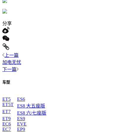
分享
上一篇
加电无忧
下一篇
车型
ET5
ES6
ET5T
ES8 大五座版
ET7
ES8 六/七座版
ET9
ES9
EC6
EVE
EC7
EP9