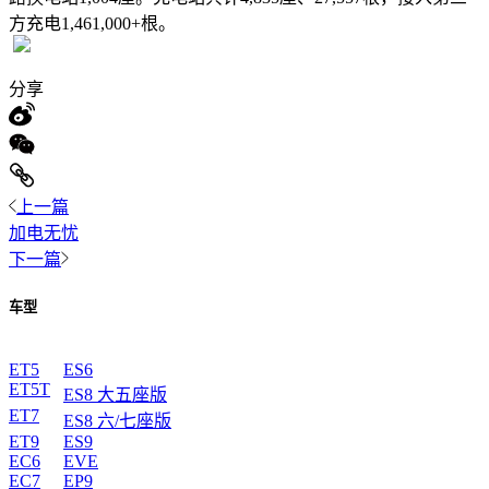
方充电1,461,000+根。
分享
上一篇
加电无忧
下一篇
车型
ET5
ES6
ET5T
ES8 大五座版
ET7
ES8 六/七座版
ET9
ES9
EC6
EVE
EC7
EP9