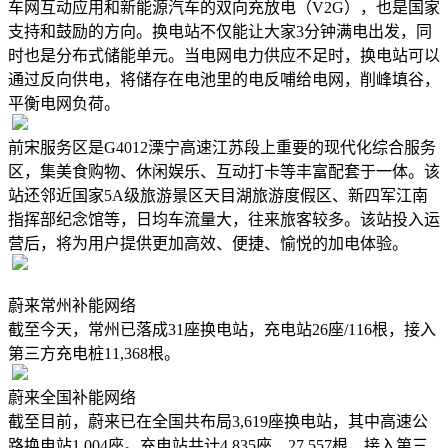
车网互动应用和新能源汽车的双向充放电（V2G），也是国家
支持和鼓励的方向。换电站不仅能让大家3分钟满电出发，同
时也是分布式储能单元。当电网电力供应不足时，换电站可以
通过反向供电，将储存在电池里的电反哺给电网，削峰填谷，
平衡电网负荷。
前宋服务区是G4012溧宁高速江苏段上重要的现代化综合服务
区，集美食购物、休闲娱乐、互动打卡等丰富配套于一体。该
站还邻近国家5A级旅游景区天目湖旅游度假区、新四军江南
指挥部纪念馆等，日均车流量大，往来旅客较多。该站投入运
营后，将为用户提供更加高效、便捷、愉悦的加电体验。
蔚来常州补能网络
截至今天，常州已落成31座换电站，充电站26座/116根，接入
第三方充电桩11,368根。
蔚来全国补能网络
截至目前，蔚来已在全国共布局3,619座换电站，其中高速公
路换电站1,004座。充电站共计4,835座、27,557根，接入第三