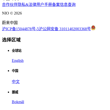
合作伙伴
隐私&法律
用户手册
备案信息查询
NIO ©
2026
蔚来中国
沪ICP备15044878号-5
沪公网安备 31011402003368号
选择区域
全球站
English
中国
中文
挪威
Bokmål