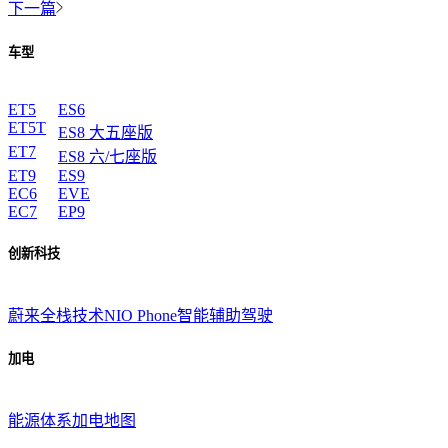
下一篇
车型
ET5
ES6
ET5T
ES8 大五座版
ET7
ES8 六/七座版
ET9
ES9
EC6
EVE
EC7
EP9
创新科技
蔚来全栈技术
NIO Phone
智能辅助驾驶
加电
能源体系
加电地图