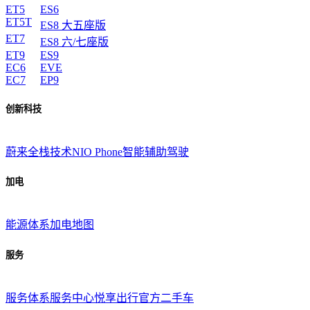
ET5
ES6
ET5T
ES8 大五座版
ET7
ES8 六/七座版
ET9
ES9
EC6
EVE
EC7
EP9
创新科技
蔚来全栈技术
NIO Phone
智能辅助驾驶
加电
能源体系
加电地图
服务
服务体系
服务中心
悦享出行
官方二手车